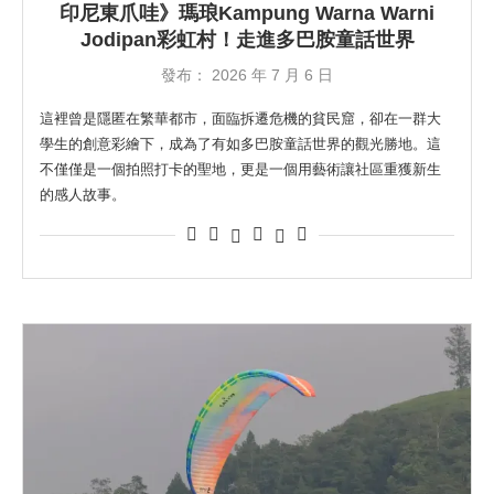
印尼東爪哇》瑪琅Kampung Warna Warni
Jodipan彩虹村！走進多巴胺童話世界
發布：
2026 年 7 月 6 日
這裡曾是隱匿在繁華都市，面臨拆遷危機的貧民窟，卻在一群大
學生的創意彩繪下，成為了有如多巴胺童話世界的觀光勝地。這
不僅僅是一個拍照打卡的聖地，更是一個用藝術讓社區重獲新生
的感人故事。