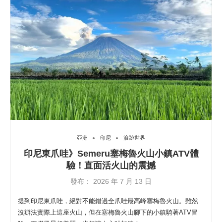
亞洲
印尼
浪跡世界
印尼東爪哇》Semeru塞梅魯火山小鎮ATV體
驗！直面活火山的震撼
發布：
2026 年 7 月 13 日
提到印尼東爪哇，絕對不能錯過全爪哇最高峰塞梅魯火山。雖然
沒辦法實際上這座火山，但在塞梅魯火山腳下的小鎮騎著ATV冒