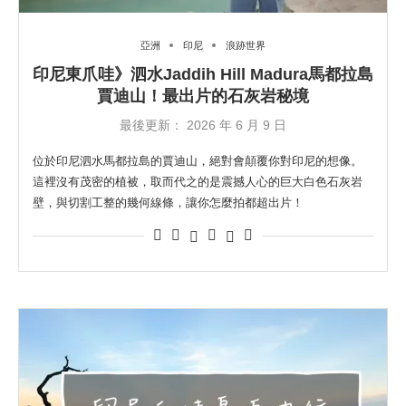
亞洲
印尼
浪跡世界
印尼東爪哇》泗水Jaddih Hill Madura馬都拉島
賈迪山！最出片的石灰岩秘境
最後更新：
2026 年 6 月 9 日
位於印尼泗水馬都拉島的賈迪山，絕對會顛覆你對印尼的想像。
這裡沒有茂密的植被，取而代之的是震撼人心的巨大白色石灰岩
壁，與切割工整的幾何線條，讓你怎麼拍都超出片！