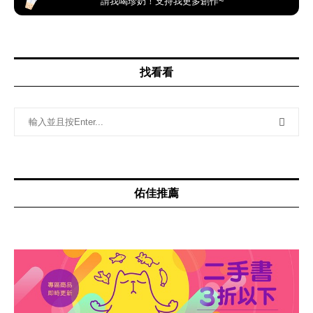
請我喝珍奶！支持我更多創作~
找看看
佑佳推薦