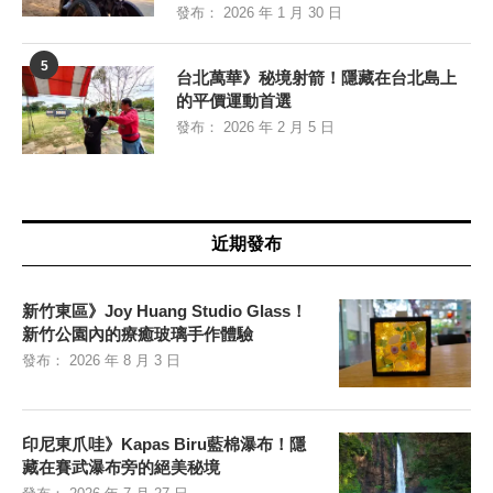
發布：
2026 年 1 月 30 日
5
台北萬華》秘境射箭！隱藏在台北島上
的平價運動首選
發布：
2026 年 2 月 5 日
近期發布
新竹東區》Joy Huang Studio Glass！
新竹公園內的療癒玻璃手作體驗
發布：
2026 年 8 月 3 日
印尼東爪哇》Kapas Biru藍棉瀑布！隱
藏在賽武瀑布旁的絕美秘境