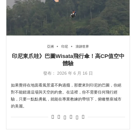
亞洲
印尼
浪跡世界
印尼東爪哇》巴圖Wisata飛行傘！高CP值空中
體驗
發布：
2026 年 6 月 16 日
如果覺得在地面看風景還不夠過癮，那麼來到印尼的巴圖，你絕
對不能錯過這場與天空的約會。在這裡，你不需要任何飛行經
驗，只要一點點勇氣，就能在專業教練的帶領下，俯瞰整座城市
的美麗。