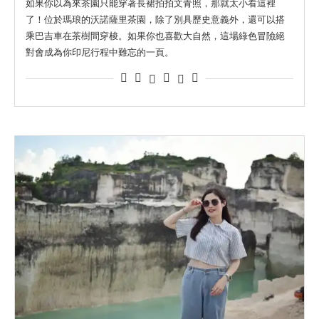
如果你以為來茶園只能穿著長裙拍拍文青照，那就太小看這裡
了！位於瑪琅的沃諾薩里茶園，除了別具歷史意義外，還可以搭
乘巴吉車在茶樹間穿梭。如果你也喜歡大自然，這場綠色冒險絕
對會成為你印尼行程中難忘的一頁。