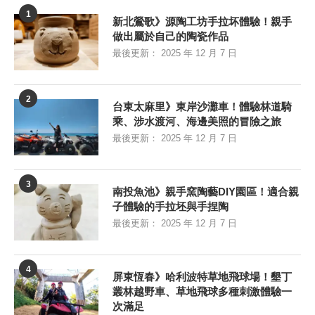
1
新北鶯歌》源陶工坊手拉坏體驗！親手
做出屬於自己的陶瓷作品
最後更新：
2025 年 12 月 7 日
2
台東太麻里》東岸沙灘車！體驗林道騎
乘、涉水渡河、海邊美照的冒險之旅
最後更新：
2025 年 12 月 7 日
3
南投魚池》親手窯陶藝DIY園區！適合親
子體驗的手拉坯與手捏陶
最後更新：
2025 年 12 月 7 日
4
屏東恆春》哈利波特草地飛球場！墾丁
叢林越野車、草地飛球多種刺激體驗一
次滿足