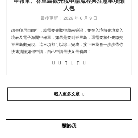
申報單、峇里島觀光稅申請流程與注意事項懶
人包
最後更新：
2026 年 6 月 9 日
想去印尼自由行，就需要先取得越南簽證，並在入境前先填寫入
境表及電子海關申報單，如果是要到峇里島，還需要額外先繳交
峇里島觀光稅。這三項都可以線上完成，接下來我會一步步帶你
快速搞懂如何申請，自己申請最快又最省錢！
載入更多文章
關於我