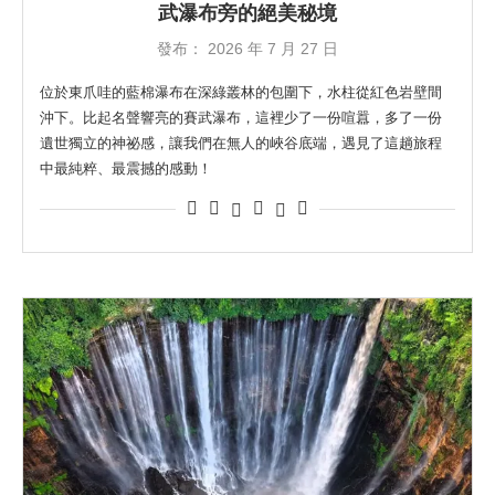
武瀑布旁的絕美秘境
發布：
2026 年 7 月 27 日
位於東爪哇的藍棉瀑布在深綠叢林的包圍下，水柱從紅色岩壁間
沖下。比起名聲響亮的賽武瀑布，這裡少了一份喧囂，多了一份
遺世獨立的神祕感，讓我們在無人的峽谷底端，遇見了這趟旅程
中最純粹、最震撼的感動！