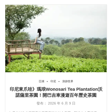
亞洲
印尼
浪跡世界
印尼東爪哇》瑪琅Wonosari Tea Plantation沃
諾薩里茶園！開巴吉車漫遊百年歷史茶園
發布：
2026 年 6 月 9 日