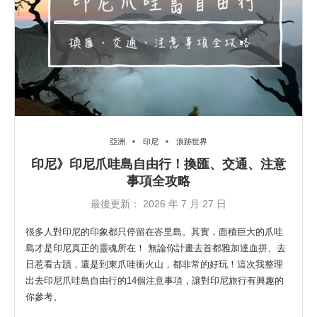
亞洲
印尼
浪跡世界
印尼》印尼爪哇島自由行！換匯、交通、注意
事項全攻略
最後更新：
2026 年 7 月 27 日
很多人對印尼的印象都只停留在峇里島。其實，面積巨大的爪哇
島才是印尼真正的靈魂所在！ 無論你計畫去首都雅加達血拼、去
日惹看古蹟，還是到東爪哇衝火山，都非常的好玩！這次我整理
出去印尼爪哇島自由行的14個注意事項，讓對印尼旅行有興趣的
你參考。