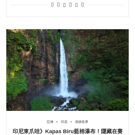
亞洲
印尼
浪跡世界
印尼東爪哇》Kapas Biru藍棉瀑布！隱藏在賽