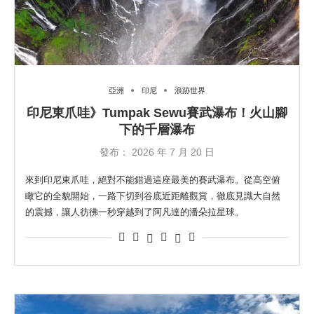
亞洲
印尼
浪跡世界
印尼東爪哇》Tumpak Sewu賽武瀑布！火山腳
下的千層瀑布
發布：
2026 年 7 月 20 日
來到印尼東爪哇，絕對不能錯過這座最美的賽武瀑布。從高空俯
瞰它的全貌開始，一路下切到谷底近距離觀賞，徹底見識大自然
的震撼，讓人彷彿一秒穿越到了阿凡達的潘朵拉星球。