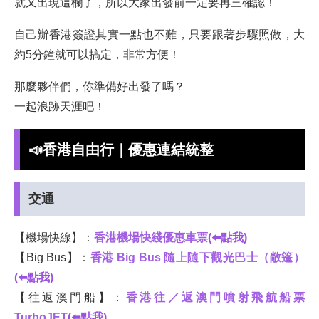
就又出現這欄了，所以大家出發前一定要再三確認！
自己辦香港簽證其實一點也不難，只要跟著步驟照做，大
約5分鐘就可以搞定，非常方便！
那麼夥伴們，你準備好出發了嗎？
一起浪跡天涯吧！
📣
香港自由行｜
優惠連結統整
交通
【機場快線】：
香港機場快綫優惠車票
(⬅️點我)
【Big Bus】：
香港 Big Bus 隨上隨下觀光巴士（敞篷）
(⬅️點我)
【往返澳門船】：
香港往／返澳門噴射飛航船票
TurboJET
(⬅️點我)