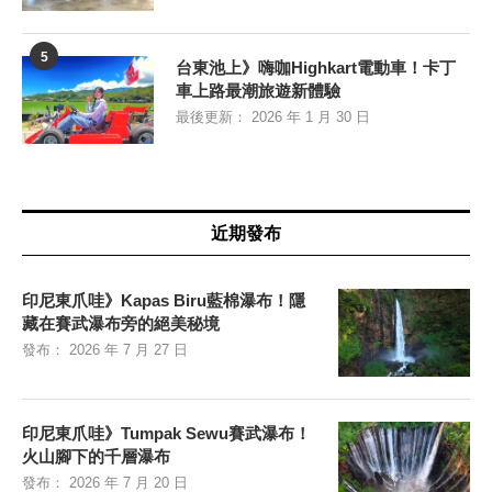
5
台東池上》嗨咖Highkart電動車！卡丁
車上路最潮旅遊新體驗
最後更新：
2026 年 1 月 30 日
近期發布
印尼東爪哇》Kapas Biru藍棉瀑布！隱
藏在賽武瀑布旁的絕美秘境
發布：
2026 年 7 月 27 日
印尼東爪哇》Tumpak Sewu賽武瀑布！
火山腳下的千層瀑布
發布：
2026 年 7 月 20 日