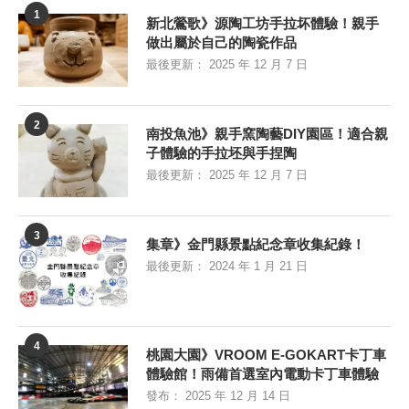
1
新北鶯歌》源陶工坊手拉坏體驗！親手
做出屬於自己的陶瓷作品
最後更新：
2025 年 12 月 7 日
2
南投魚池》親手窯陶藝DIY園區！適合親
子體驗的手拉坯與手捏陶
最後更新：
2025 年 12 月 7 日
3
集章》金門縣景點紀念章收集紀錄！
最後更新：
2024 年 1 月 21 日
4
桃園大園》VROOM E-GOKART卡丁車
體驗館！雨備首選室內電動卡丁車體驗
發布：
2025 年 12 月 14 日