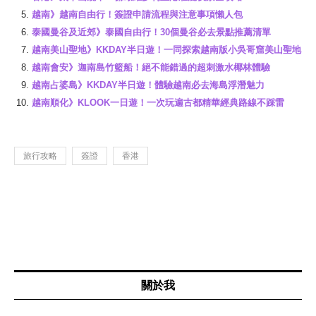
越南》越南自由行！簽證申請流程與注意事項懶人包
泰國曼谷及近郊》泰國自由行！30個曼谷必去景點推薦清單
越南美山聖地》KKDAY半日遊！一同探索越南版小吳哥窟美山聖地
越南會安》迦南島竹籃船！絕不能錯過的超刺激水椰林體驗
越南占婆島》KKDAY半日遊！體驗越南必去海島浮潛魅力
越南順化》KLOOK一日遊！一次玩遍古都精華經典路線不踩雷
旅行攻略
簽證
香港
關於我