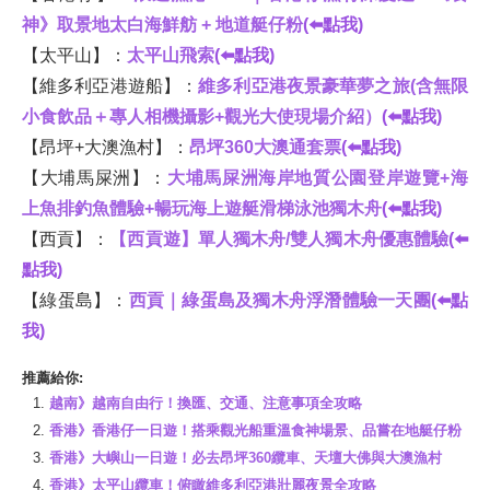
神》取景地太白海鮮舫 + 地道艇仔粉
(⬅️點我)
【太平山】：
太平山飛索
(⬅️點我)
【維多利亞港遊船】：
維多利亞港夜景豪華夢之旅(含無限
小食飲品＋專人相機攝影+觀光大使現場介紹）
(⬅️點我)
【昂坪+大澳漁村】：
昂坪360大澳通套票
(⬅️點我)
【大埔馬屎洲】：
大埔馬屎洲海岸地質公園登岸遊覽+海
上魚排釣魚體驗+暢玩海上遊艇滑梯泳池獨木舟
(⬅️點我)
【西貢】：
【西貢遊】單人獨木舟/雙人獨木舟優惠體驗
(⬅️
點我)
【綠蛋島】：
西貢｜綠蛋島及獨木舟浮潛體驗一天團
(⬅️點
我)
推薦給你:
越南》越南自由行！換匯、交通、注意事項全攻略
香港》香港仔一日遊！搭乘觀光船重溫食神場景、品嘗在地艇仔粉
香港》大嶼山一日遊！必去昂坪360纜車、天壇大佛與大澳漁村
香港》太平山纜車！俯瞰維多利亞港壯麗夜景全攻略