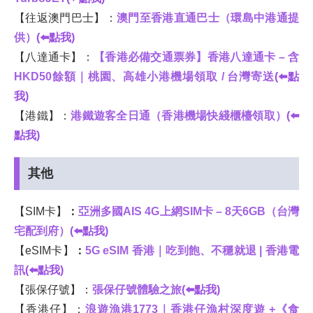
【往返澳門巴士】：
澳門至香港直通巴士（環島中港通提
供）
(⬅️點我)
【八達通卡】：
【香港必備交通票券】香港八達通卡 – 含
HKD50餘額｜桃園、高雄小港機場領取 / 台灣寄送
(⬅️點
我)
【港鐵】：
港鐵遊客全日通（香港機場快綫櫃檯領取）
(⬅️
點我)
其他
【SIM卡】
：
亞洲多國AIS 4G上網SIM卡 – 8天6GB（台灣
宅配到府）
(⬅️點我)
【eSIM卡】
：
5G eSIM 香港｜吃到飽、不穩就退 | 香港電
訊
(⬅️點我)
【張保仔號】：
張保仔號體驗之旅
(⬅️點我)
【香港仔】：
浪遊漁港1773｜香港仔漁村深度遊 +《食