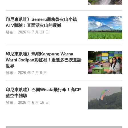
印尼東爪哇》Semeru塞梅魯火山小鎮
ATV體驗！直面活火山的震撼
發布：
2026 年 7 月 13 日
印尼東爪哇》瑪琅Kampung Warna
Warni Jodipan彩虹村！走進多巴胺童話
世界
發布：
2026 年 7 月 6 日
印尼東爪哇》巴圖Wisata飛行傘！高CP
值空中體驗
發布：
2026 年 6 月 16 日