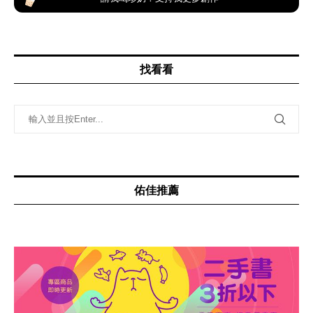
找看看
佑佳推薦