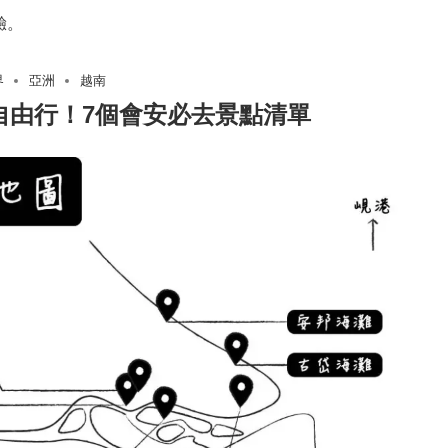
驗。
界
亞洲
越南
自由行！7個會安必去景點清單