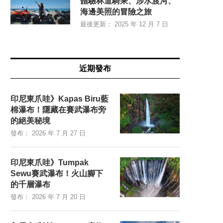
體驗林道騎乘、涉水渡河、
海邊美照的冒險之旅
最後更新：
2025 年 12 月 7 日
近期發布
印尼東爪哇》Kapas Biru藍
棉瀑布！隱藏在賽武瀑布旁
的絕美秘境
發布：
2026 年 7 月 27 日
印尼東爪哇》Tumpak
Sewu賽武瀑布！火山腳下
的千層瀑布
發布：
2026 年 7 月 20 日