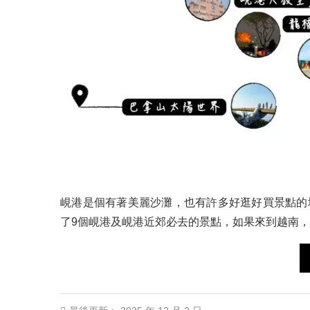
峴港是個有著美麗沙灘，也有許多好逛好買景點的
了9個峴港及峴港近郊必去的景點，如果來到越南