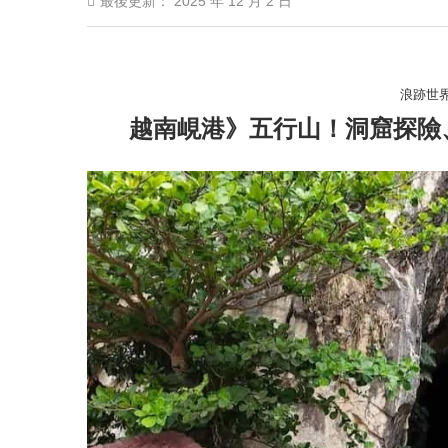
最後更新：
2025 年 12 月 2 日
浪跡世
越南峴港》五行山！洞窟探險