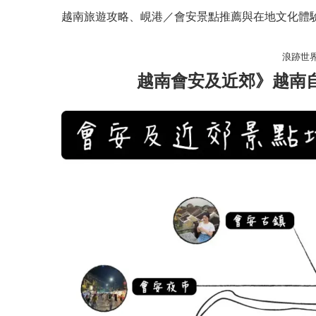
越南旅遊攻略、峴港／會安景點推薦與在地文化體
浪跡世
越南會安及近郊》越南