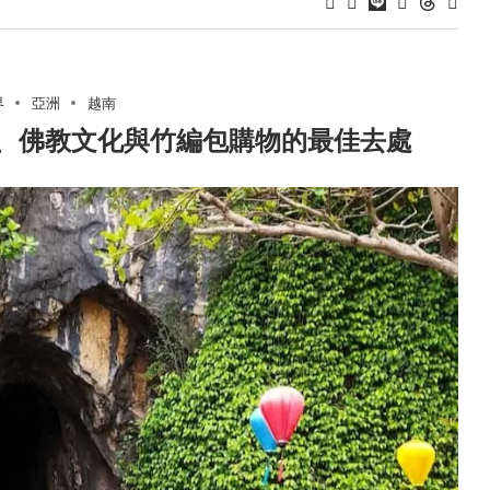
界
亞洲
越南
、佛教文化與竹編包購物的最佳去處