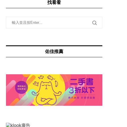
找看看
佑佳推薦