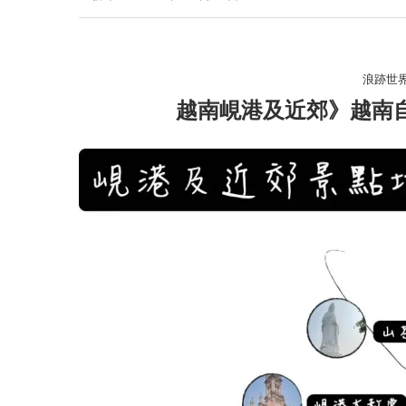
浪跡世
越南峴港及近郊》越南