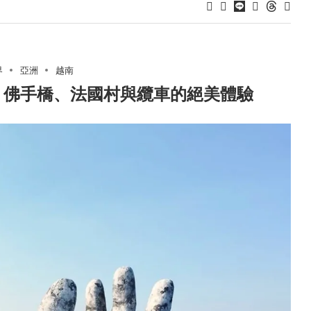
界
亞洲
越南
！佛手橋、法國村與纜車的絕美體驗