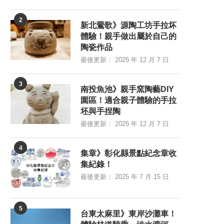
2
新北鶯歌》源陶工坊手拉坏
體驗！親手做出屬於自己的
陶瓷作品
最後更新：
2025 年 12 月 7 日
3
南投魚池》親手窯陶藝DIY
園區！適合親子體驗的手拉
坯與手捏陶
最後更新：
2025 年 12 月 7 日
4
集章》彰化縣景點紀念章收
集紀錄！
最後更新：
2025 年 7 月 15 日
5
台東太麻里》東岸沙灘車！