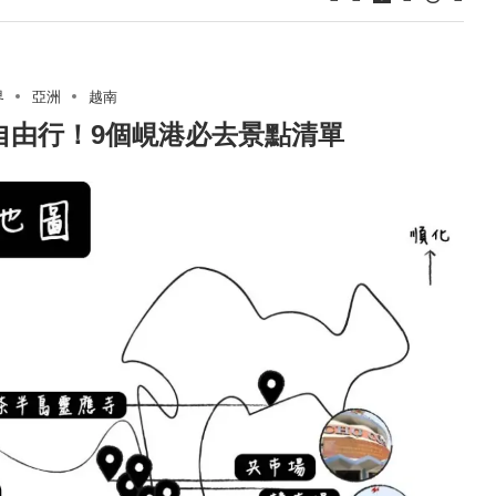
界
亞洲
越南
自由行！9個峴港必去景點清單