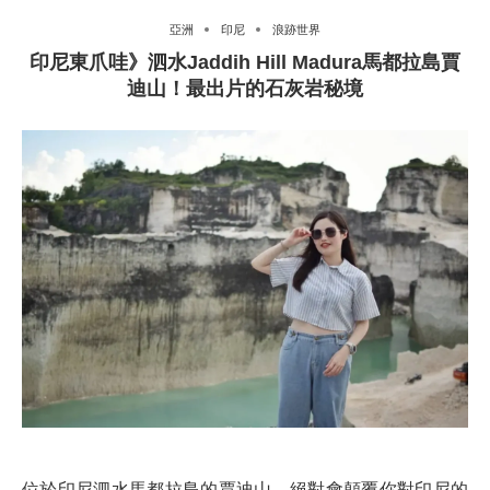
亞洲
印尼
浪跡世界
印尼東爪哇》泗水Jaddih Hill Madura馬都拉島賈
迪山！最出片的石灰岩秘境
位於印尼泗水馬都拉島的賈迪山，絕對會顛覆你對印尼的