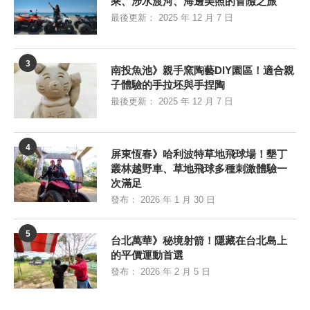
乘、涉水渡河、海邊美照的冒險之旅
最後更新：
2025 年 12 月 7 日
3
南投魚池》親手窯陶藝DIY園區！適合親
子體驗的手拉坯與手捏陶
最後更新：
2025 年 12 月 7 日
4
屏東恆春》哈利波特草地飛球場！墾丁
叢林越野車、草地飛球多種刺激體驗一
次滿足
發布：
2026 年 1 月 30 日
5
台北萬華》秘境射箭！隱藏在台北島上
的平價運動首選
發布：
2026 年 2 月 5 日