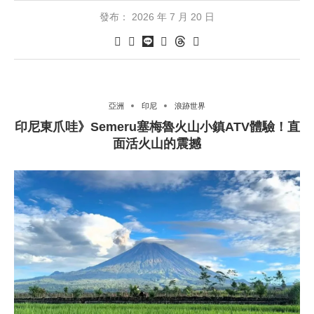
發布：
2026 年 7 月 20 日
亞洲
印尼
浪跡世界
印尼東爪哇》Semeru塞梅魯火山小鎮ATV體驗！直
面活火山的震撼