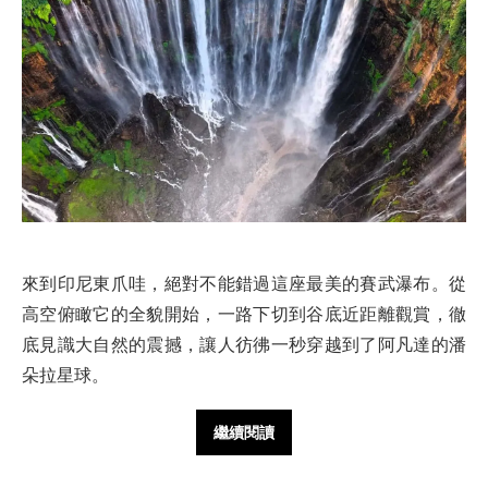
來到印尼東爪哇，絕對不能錯過這座最美的賽武瀑布。從
高空俯瞰它的全貌開始，一路下切到谷底近距離觀賞，徹
底見識大自然的震撼，讓人彷彿一秒穿越到了阿凡達的潘
朵拉星球。
繼續閱讀