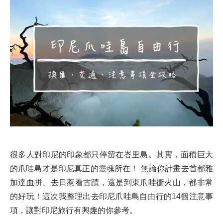
很多人對印尼的印象都只停留在峇里島。其實，面積巨大
的爪哇島才是印尼真正的靈魂所在！ 無論你計畫去首都雅
加達血拼、去日惹看古蹟，還是到東爪哇衝火山，都非常
的好玩！這次我整理出去印尼爪哇島自由行的14個注意事
項，讓對印尼旅行有興趣的你參考。