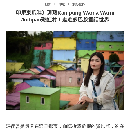
亞洲
印尼
浪跡世界
印尼東爪哇》瑪琅Kampung Warna Warni
Jodipan彩虹村！走進多巴胺童話世界
這裡曾是隱匿在繁華都市，面臨拆遷危機的貧民窟，卻在