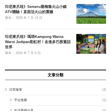
印尼東爪哇》Semeru塞梅魯火山小鎮
ATV體驗！直面活火山的震撼
發布：
2026 年 7 月 13 日
印尼東爪哇》瑪琅Kampung Warna
Warni Jodipan彩虹村！走進多巴胺童話
世界
發布：
2026 年 7 月 6 日
文章分類
日常隨筆
(4)
平台推薦
(1)
生活實用分享
(1)