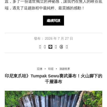
囂，多了一份遺世獨立的神祕感，讓我們在無人的峽谷底
端，遇見了這趟旅程中最純粹、最震撼的感動！
繼續閱讀
發布：
2026 年 7 月 27 日
亞洲
印尼
浪跡世界
印尼東爪哇》Tumpak Sewu賽武瀑布！火山腳下的
千層瀑布