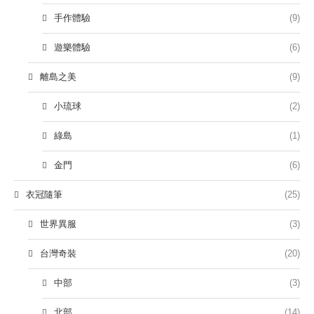
手作體驗
(9)
遊樂體驗
(6)
離島之美
(9)
小琉球
(2)
綠島
(1)
金門
(6)
衣冠隨筆
(25)
世界異服
(3)
台灣奇裝
(20)
中部
(3)
北部
(14)