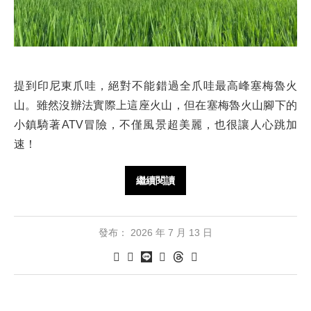
提到印尼東爪哇，絕對不能錯過全爪哇最高峰塞梅魯火
山。雖然沒辦法實際上這座火山，但在塞梅魯火山腳下的
小鎮騎著ATV冒險，不僅風景超美麗，也很讓人心跳加
速！
繼續閱讀
發布：
2026 年 7 月 13 日