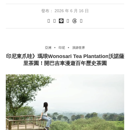
發布：
2026 年 6 月 16 日
亞洲
印尼
浪跡世界
印尼東爪哇》瑪琅Wonosari Tea Plantation沃諾薩
里茶園！開巴吉車漫遊百年歷史茶園