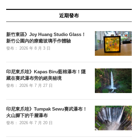
近期發布
新竹東區》Joy Huang Studio Glass！
新竹公園內的療癒玻璃手作體驗
發布：
2026 年 8 月 3 日
印尼東爪哇》Kapas Biru藍棉瀑布！隱
藏在賽武瀑布旁的絕美秘境
發布：
2026 年 7 月 27 日
印尼東爪哇》Tumpak Sewu賽武瀑布！
火山腳下的千層瀑布
發布：
2026 年 7 月 20 日