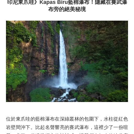
印尼東爪哇》Kapas Biru藍棉瀑布！隱藏在賽武瀑
布旁的絕美秘境
位於東爪哇的藍棉瀑布在深綠叢林的包圍下，水柱從紅色
岩壁間沖下。比起名聲響亮的賽武瀑布，這裡少了一份喧