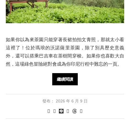
如果你以為來茶園只能穿著長裙拍拍文青照，那就太小看
這裡了！位於瑪琅的沃諾薩里茶園，除了別具歷史意義
外，還可以搭乘巴吉車在茶樹間穿梭。如果你也喜歡大自
然，這場綠色冒險絕對會成為你印尼行程中難忘的一頁。
繼續閱讀
發布：
2026 年 6 月 9 日