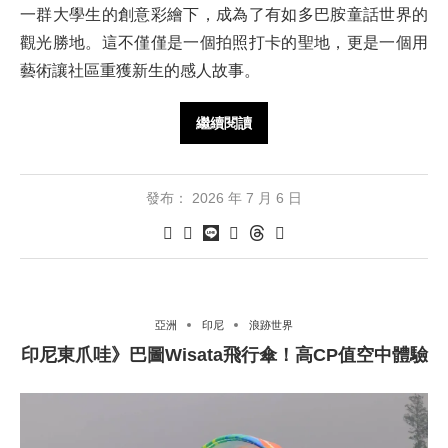
一群大學生的創意彩繪下，成為了有如多巴胺童話世界的
觀光勝地。這不僅僅是一個拍照打卡的聖地，更是一個用
藝術讓社區重獲新生的感人故事。
繼續閱讀
發布：
2026 年 7 月 6 日
亞洲
印尼
浪跡世界
印尼東爪哇》巴圖Wisata飛行傘！高CP值空中體驗