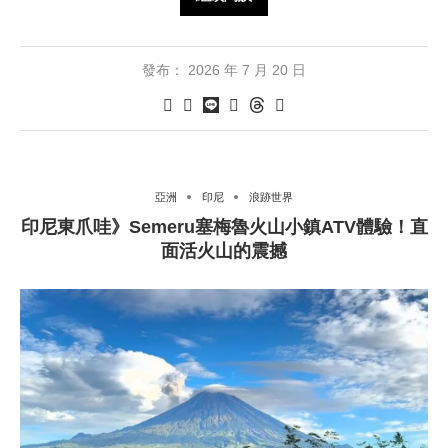
發布：
2026 年 7 月 20 日
亞洲
印尼
浪跡世界
印尼東爪哇》Semeru塞梅魯火山小鎮ATV體驗！直
面活火山的震撼