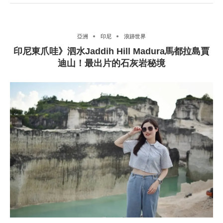
亞洲
印尼
浪跡世界
印尼東爪哇》泗水Jaddih Hill Madura馬都拉島賈
迪山！最出片的石灰岩秘境