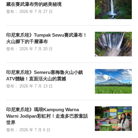
藏在賽武瀑布旁的絕美秘境
發布：
2026 年 7 月 27 日
印尼東爪哇》Tumpak Sewu賽武瀑布！
火山腳下的千層瀑布
發布：
2026 年 7 月 20 日
印尼東爪哇》Semeru塞梅魯火山小鎮
ATV體驗！直面活火山的震撼
發布：
2026 年 7 月 13 日
印尼東爪哇》瑪琅Kampung Warna
Warni Jodipan彩虹村！走進多巴胺童話
世界
發布：
2026 年 7 月 6 日