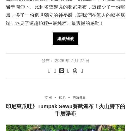
岩壁間沖下。比起名聲響亮的賽武瀑布，這裡少了一份喧
囂，多了一份遺世獨立的神祕感，讓我們在無人的峽谷底
端，遇見了這趟旅程中最純粹、最震撼的感動！
繼續閱讀
發布：
2026 年 7 月 27 日
亞洲
印尼
浪跡世界
印尼東爪哇》Tumpak Sewu賽武瀑布！火山腳下的
千層瀑布