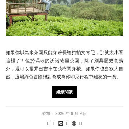
如果你以為來茶園只能穿著長裙拍拍文青照，那就太小看
這裡了！位於瑪琅的沃諾薩里茶園，除了別具歷史意義
外，還可以搭乘巴吉車在茶樹間穿梭。如果你也喜歡大自
然，這場綠色冒險絕對會成為你印尼行程中難忘的一頁。
繼續閱讀
發布：
2026 年 6 月 9 日