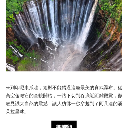
來到印尼東爪哇，絕對不能錯過這座最美的賽武瀑布。從
高空俯瞰它的全貌開始，一路下切到谷底近距離觀賞，徹
底見識大自然的震撼，讓人彷彿一秒穿越到了阿凡達的潘
朵拉星球。
繼續閱讀