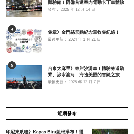
體驗館！雨備首選室內電動卡丁車體驗
發布：
2025 年 12 月 14 日
4
集章》金門縣景點紀念章收集紀錄！
最後更新：
2024 年 1 月 21 日
5
台東太麻里》東岸沙灘車！體驗林道騎
乘、涉水渡河、海邊美照的冒險之旅
最後更新：
2025 年 12 月 7 日
近期發布
印尼東爪哇》Kapas Biru藍棉瀑布！隱