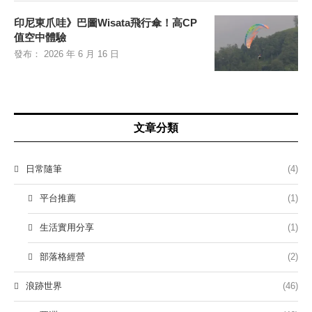
印尼東爪哇》巴圖Wisata飛行傘！高CP
值空中體驗
發布：
2026 年 6 月 16 日
文章分類
日常隨筆
(4)
平台推薦
(1)
生活實用分享
(1)
部落格經營
(2)
浪跡世界
(46)