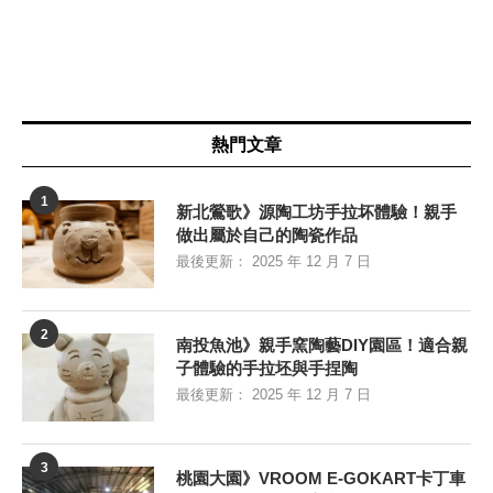
熱門文章
1
新北鶯歌》源陶工坊手拉坏體驗！親手
做出屬於自己的陶瓷作品
最後更新：
2025 年 12 月 7 日
2
南投魚池》親手窯陶藝DIY園區！適合親
子體驗的手拉坯與手捏陶
最後更新：
2025 年 12 月 7 日
3
桃園大園》VROOM E-GOKART卡丁車