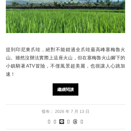
提到印尼東爪哇，絕對不能錯過全爪哇最高峰塞梅魯火
山。雖然沒辦法實際上這座火山，但在塞梅魯火山腳下的
小鎮騎著ATV冒險，不僅風景超美麗，也很讓人心跳加
速！
繼續閱讀
發布：
2026 年 7 月 13 日