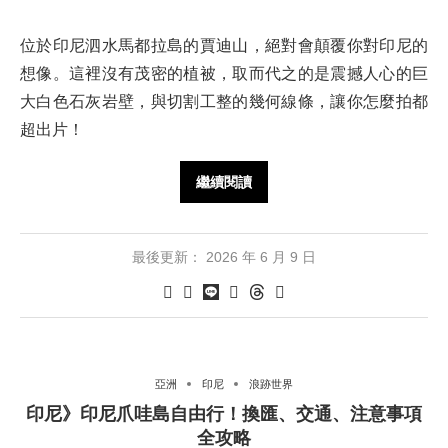
位於印尼泗水馬都拉島的賈迪山，絕對會顛覆你對印尼的
想像。這裡沒有茂密的植被，取而代之的是震撼人心的巨
大白色石灰岩壁，與切割工整的幾何線條，讓你怎麼拍都
超出片！
繼續閱讀
最後更新：
2026 年 6 月 9 日
亞洲
印尼
浪跡世界
印尼》印尼爪哇島自由行！換匯、交通、注意事項
全攻略