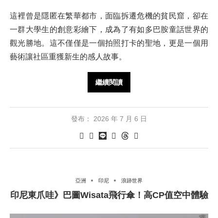
這裡曾是隱匿在繁華都市，面臨拆遷危機的貧民窟，卻在
一群大學生的創意彩繪下，成為了有如多巴胺童話世界的
觀光勝地。這不僅僅是一個拍照打卡的聖地，更是一個用
藝術讓社區重獲新生的感人故事。
繼續閱讀
發布：
2026 年 7 月 6 日
亞洲
印尼
浪跡世界
印尼東爪哇》巴圖Wisata飛行傘！高CP值空中體驗