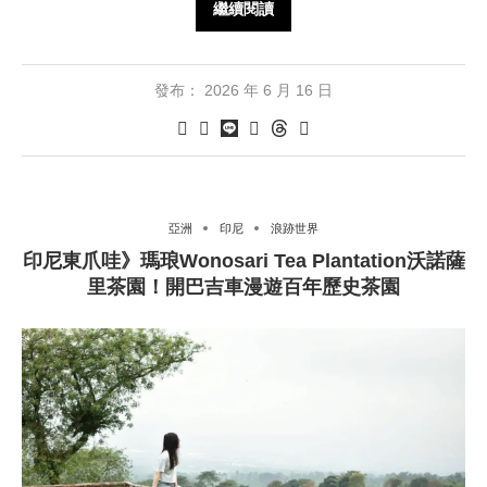
繼續閱讀
發布：
2026 年 6 月 16 日
亞洲
印尼
浪跡世界
印尼東爪哇》瑪琅Wonosari Tea Plantation沃諾薩
里茶園！開巴吉車漫遊百年歷史茶園