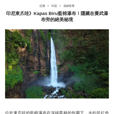
亞洲
印尼
浪跡世界
印尼東爪哇》Kapas Biru藍棉瀑布！隱藏在賽武瀑
布旁的絕美秘境
位於東爪哇的藍棉瀑布在深綠叢林的包圍下，水柱從紅色