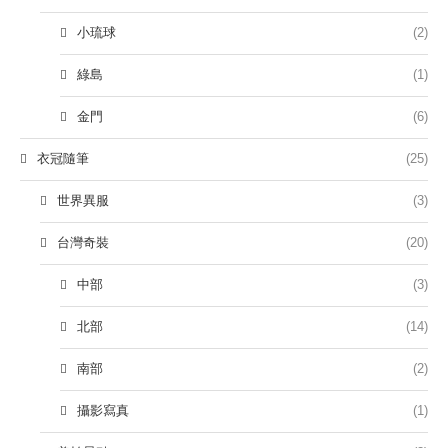
小琉球
(2)
綠島
(1)
金門
(6)
衣冠隨筆
(25)
世界異服
(3)
台灣奇裝
(20)
中部
(3)
北部
(14)
南部
(2)
攝影寫真
(1)