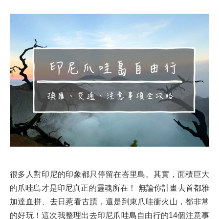
很多人對印尼的印象都只停留在峇里島。其實，面積巨大
的爪哇島才是印尼真正的靈魂所在！ 無論你計畫去首都雅
加達血拼、去日惹看古蹟，還是到東爪哇衝火山，都非常
的好玩！這次我整理出去印尼爪哇島自由行的14個注意事