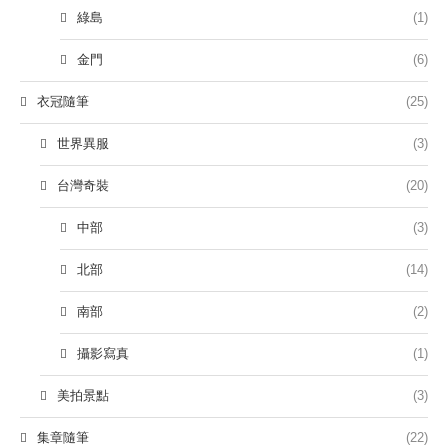
綠島
(1)
金門
(6)
衣冠隨筆
(25)
世界異服
(3)
台灣奇裝
(20)
中部
(3)
北部
(14)
南部
(2)
攝影寫真
(1)
美拍景點
(3)
集章隨筆
(22)