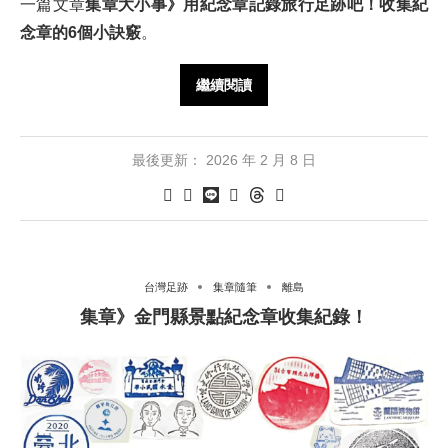
一篇文章
集章大小事》用紀念章記錄旅行足跡吧！收集紀
念章的6個小訣竅
。
繼續閱讀
最後更新：
2026 年 2 月 8 日
台灣足跡
集章隨筆
離島
集章》金門縣景點紀念章收集紀錄！