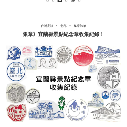
台灣足跡
北部
集章隨筆
集章》宜蘭縣景點紀念章收集紀錄！