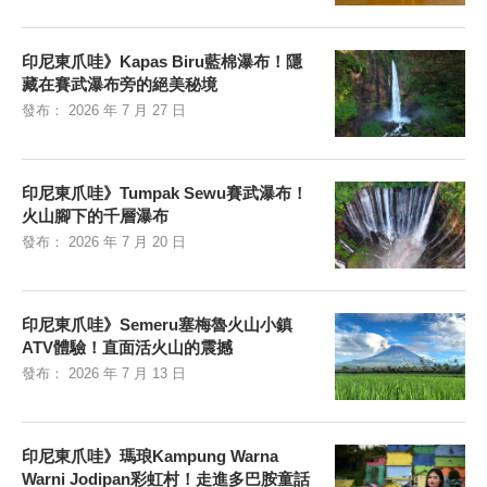
印尼東爪哇》Kapas Biru藍棉瀑布！隱
藏在賽武瀑布旁的絕美秘境
發布：
2026 年 7 月 27 日
印尼東爪哇》Tumpak Sewu賽武瀑布！
火山腳下的千層瀑布
發布：
2026 年 7 月 20 日
印尼東爪哇》Semeru塞梅魯火山小鎮
ATV體驗！直面活火山的震撼
發布：
2026 年 7 月 13 日
印尼東爪哇》瑪琅Kampung Warna
Warni Jodipan彩虹村！走進多巴胺童話