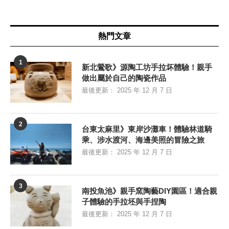
熱門文章
1
新北鶯歌》源陶工坊手拉坏體驗！親手
做出屬於自己的陶瓷作品
最後更新：
2025 年 12 月 7 日
2
台東太麻里》東岸沙灘車！體驗林道騎
乘、涉水渡河、海邊美照的冒險之旅
最後更新：
2025 年 12 月 7 日
3
南投魚池》親手窯陶藝DIY園區！適合親
子體驗的手拉坯與手捏陶
最後更新：
2025 年 12 月 7 日