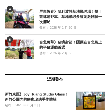
4
屏東恆春》哈利波特草地飛球場！墾丁
叢林越野車、草地飛球多種刺激體驗一
次滿足
發布：
2026 年 1 月 30 日
5
台北萬華》秘境射箭！隱藏在台北島上
的平價運動首選
發布：
2026 年 2 月 5 日
近期發布
新竹東區》Joy Huang Studio Glass！
新竹公園內的療癒玻璃手作體驗
發布：
2026 年 8 月 3 日