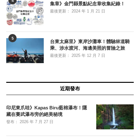
4
集章》金門縣景點紀念章收集紀錄！
最後更新：
2024 年 1 月 21 日
5
台東太麻里》東岸沙灘車！體驗林道騎
乘、涉水渡河、海邊美照的冒險之旅
最後更新：
2025 年 12 月 7 日
近期發布
印尼東爪哇》Kapas Biru藍棉瀑布！隱
藏在賽武瀑布旁的絕美秘境
發布：
2026 年 7 月 27 日