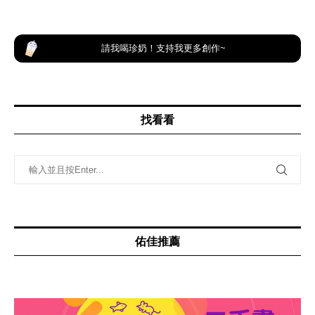
請我喝珍奶！支持我更多創作~
找看看
佑佳推薦