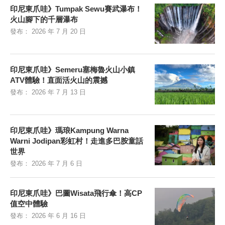
印尼東爪哇》Tumpak Sewu賽武瀑布！
火山腳下的千層瀑布
發布：
2026 年 7 月 20 日
印尼東爪哇》Semeru塞梅魯火山小鎮
ATV體驗！直面活火山的震撼
發布：
2026 年 7 月 13 日
印尼東爪哇》瑪琅Kampung Warna
Warni Jodipan彩虹村！走進多巴胺童話
世界
發布：
2026 年 7 月 6 日
印尼東爪哇》巴圖Wisata飛行傘！高CP
值空中體驗
發布：
2026 年 6 月 16 日