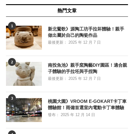
熱門文章
1
新北鶯歌》源陶工坊手拉坏體驗！親手
做出屬於自己的陶瓷作品
最後更新：
2025 年 12 月 7 日
2
南投魚池》親手窯陶藝DIY園區！適合親
子體驗的手拉坯與手捏陶
最後更新：
2025 年 12 月 7 日
3
桃園大園》VROOM E-GOKART卡丁車
體驗館！雨備首選室內電動卡丁車體驗
發布：
2025 年 12 月 14 日