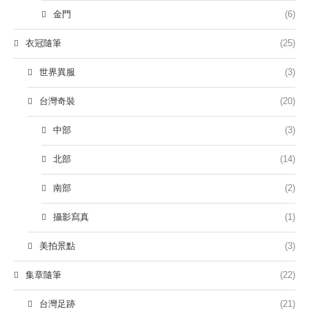
金門
(6)
衣冠隨筆
(25)
世界異服
(3)
台灣奇裝
(20)
中部
(3)
北部
(14)
南部
(2)
攝影寫真
(1)
美拍景點
(3)
集章隨筆
(22)
台灣足跡
(21)