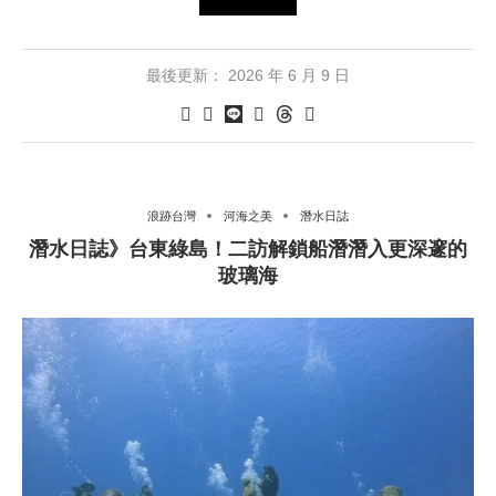
最後更新：
2026 年 6 月 9 日
浪跡台灣
河海之美
潛水日誌
潛水日誌》台東綠島！二訪解鎖船潛潛入更深邃的
玻璃海