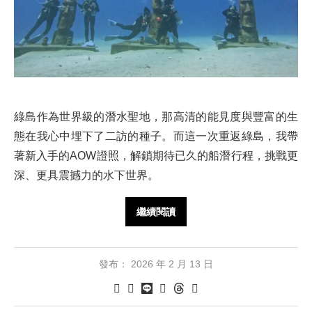
綠島作為世界級的潛水聖地，那高清的能見度與豐富的生
態在我心中埋下了二訪的種子。而這一次重返綠島，我帶
著新入手的AOW證照，解鎖期待已久的船潛行程，挑戰更
深、更具震撼力的水下世界。
繼續閱讀
發布：
2026 年 2 月 13 日