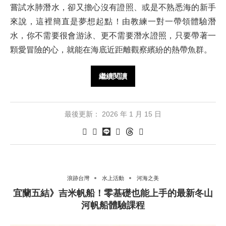
嘗試水肺潛水，卻又擔心沒有證照、或是不熟悉海的新手
來說，這裡簡直是夢想起點！由教練一對一帶領體驗潛
水，你不需要很會游泳、更不需要潛水證照，只要帶著一
顆愛冒險的心，就能在海底近距離觀察繽紛的熱帶魚群。
繼續閱讀
最後更新：
2026 年 1 月 15 日
浪跡台灣
水上活動
河海之美
宜蘭五結》吉米帆船！零基礎也能上手的最新冬山
河帆船體驗課程