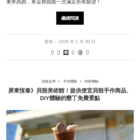
東奔西跑，來這裡就能一次滿足所有願望！
繼續閱讀
發布：
2026 年 1 月 30 日
浪跡台灣
手作體驗
特殊體驗
屏東恆春》貝殼美術館！提供便宜貝殼手作商品、
DIY體驗的墾丁免費景點