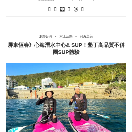
浪跡台灣
水上活動
河海之美
屏東恆春》心海潛水中心& SUP！墾丁高品質不併
團SUP體驗