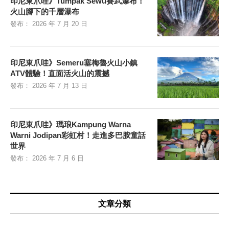
印尼東爪哇》Tumpak Sewu賽武瀑布！
火山腳下的千層瀑布
發布：
2026 年 7 月 20 日
印尼東爪哇》Semeru塞梅魯火山小鎮
ATV體驗！直面活火山的震撼
發布：
2026 年 7 月 13 日
印尼東爪哇》瑪琅Kampung Warna
Warni Jodipan彩虹村！走進多巴胺童話
世界
發布：
2026 年 7 月 6 日
文章分類