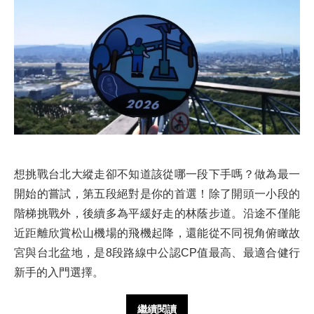
想挑戰台北大縱走卻不知道該從哪一段下手嗎？做為最一
開始的嘗試，第五段絕對是你的首選！除了開頭一小段的
階梯挑戰外，後續多為平緩好走的林蔭步道。沿途不僅能
近距離欣賞松山機場的飛機起降，還能從不同視角俯瞰故
宮與台北盆地，是8段路線中公認CP值最高、最適合健行
新手的入門選擇。
繼續閱讀