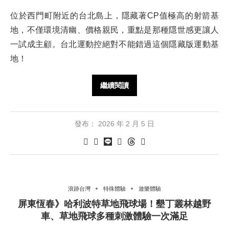
位於西門町附近的台北島上，隱藏著CP值極高的射箭基
地，不僅環境清幽、價格親民，重點是那種隱世感更讓人
一試成主顧。台北運動控絕對不能錯過這個隱藏版運動基
地！
繼續閱讀
發布：
2026 年 2 月 5 日
浪跡台灣
特殊體驗
遊樂體驗
屏東恆春》哈利波特草地飛球場！墾丁叢林越野
車、草地飛球多種刺激體驗一次滿足