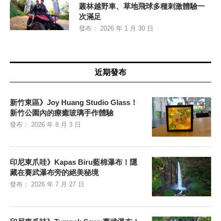
叢林越野車、草地飛球多種刺激體驗一
次滿足
發布：
2026 年 1 月 30 日
近期發布
新竹東區》Joy Huang Studio Glass！
新竹公園內的療癒玻璃手作體驗
發布：
2026 年 8 月 3 日
印尼東爪哇》Kapas Biru藍棉瀑布！隱
藏在賽武瀑布旁的絕美秘境
發布：
2026 年 7 月 27 日