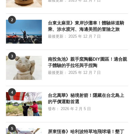
最後更新：
2025 年 12 月 7 日
2
台東太麻里》東岸沙灘車！體驗林道騎
乘、涉水渡河、海邊美照的冒險之旅
最後更新：
2025 年 12 月 7 日
3
南投魚池》親手窯陶藝DIY園區！適合親
子體驗的手拉坯與手捏陶
最後更新：
2025 年 12 月 7 日
4
台北萬華》秘境射箭！隱藏在台北島上
的平價運動首選
發布：
2026 年 2 月 5 日
5
屏東恆春》哈利波特草地飛球場！墾丁