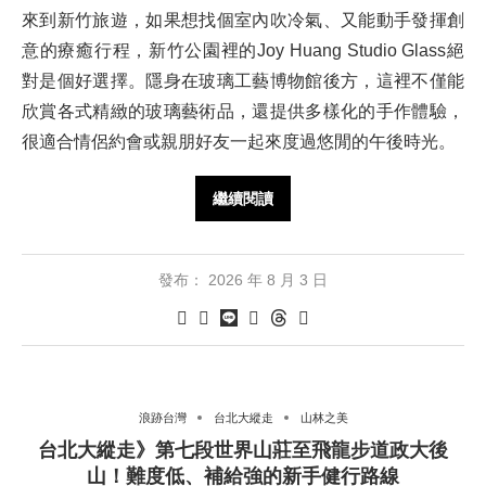
來到新竹旅遊，如果想找個室內吹冷氣、又能動手發揮創
意的療癒行程，新竹公園裡的Joy Huang Studio Glass絕
對是個好選擇。隱身在玻璃工藝博物館後方，這裡不僅能
欣賞各式精緻的玻璃藝術品，還提供多樣化的手作體驗，
很適合情侶約會或親朋好友一起來度過悠閒的午後時光。
繼續閱讀
發布：
2026 年 8 月 3 日
浪跡台灣
台北大縱走
山林之美
台北大縱走》第七段世界山莊至飛龍步道政大後
山！難度低、補給強的新手健行路線