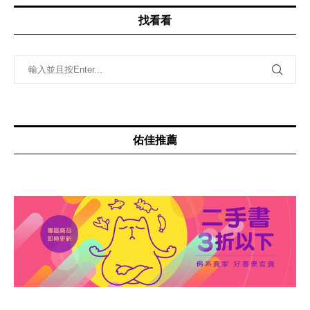
找看看
佑佳推薦