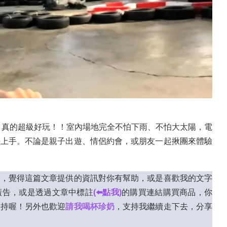
驗館，真的超級好玩！！室內場地完全不怕下雨、不怕大太陽，電
快上手。不論是親子出遊、情侶約會，或朋友一起揪團來體驗
後，覺得這篇文章提供的資訊對你有幫助，或是喜歡我的文字
廣告，或是透過文章中標註
(⬅️點我)
的購買連結購買商品，你
支持喔！另外也歡迎
請我喝杯珍奶
，支持我繼續走下去，分享