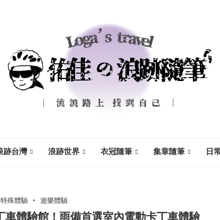
浪跡台灣
浪跡世界
衣冠隨筆
集章隨筆
日
特殊體驗
遊樂體驗
T卡丁車體驗館！雨備首選室內電動卡丁車體驗