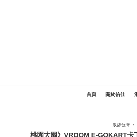
首頁
關於佑佳
浪跡台灣
桃園大園》VROOM E-GOKAR