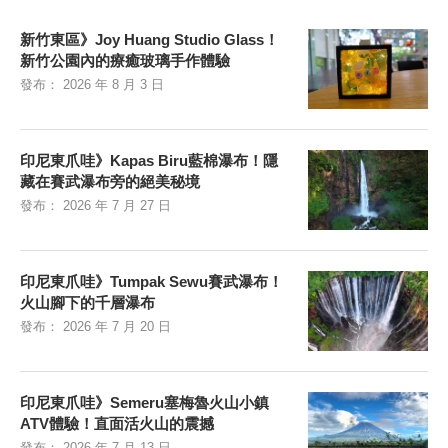
新竹東區》Joy Huang Studio Glass！
新竹公園內的療癒玻璃手作體驗
發布：
2026 年 8 月 3 日
印尼東爪哇》Kapas Biru藍棉瀑布！隱
藏在賽武瀑布旁的絕美秘境
發布：
2026 年 7 月 27 日
印尼東爪哇》Tumpak Sewu賽武瀑布！
火山腳下的千層瀑布
發布：
2026 年 7 月 20 日
印尼東爪哇》Semeru塞梅魯火山小鎮
ATV體驗！直面活火山的震撼
發布：
2026 年 7 月 13 日