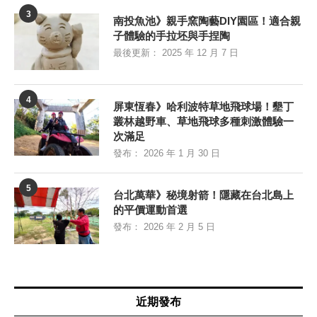
3
南投魚池》親手窯陶藝DIY園區！適合親
子體驗的手拉坯與手捏陶
最後更新：
2025 年 12 月 7 日
4
屏東恆春》哈利波特草地飛球場！墾丁
叢林越野車、草地飛球多種刺激體驗一
次滿足
發布：
2026 年 1 月 30 日
5
台北萬華》秘境射箭！隱藏在台北島上
的平價運動首選
發布：
2026 年 2 月 5 日
近期發布