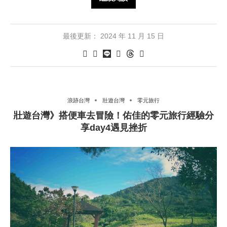
最後更新：
2024 年 11 月 15 日
浪跡台灣
壯遊台灣
零元旅行
壯遊台灣》搭便車去冒險！佑佳的零元旅行經驗分
享day4遇見挫折