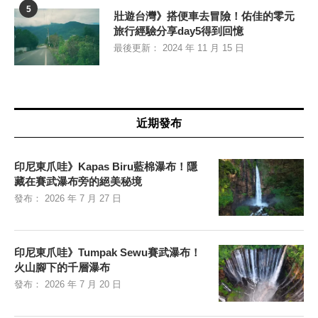
5
壯遊台灣》搭便車去冒險！佑佳的零元
旅行經驗分享day5得到回憶
最後更新：
2024 年 11 月 15 日
近期發布
印尼東爪哇》Kapas Biru藍棉瀑布！隱
藏在賽武瀑布旁的絕美秘境
發布：
2026 年 7 月 27 日
印尼東爪哇》Tumpak Sewu賽武瀑布！
火山腳下的千層瀑布
發布：
2026 年 7 月 20 日