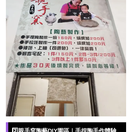
2️⃣
親手窯陶藝DIY園區｜手捏陶手作體驗