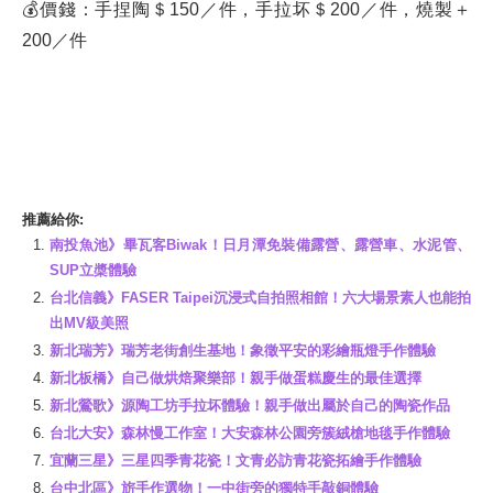
💰價錢：手捏陶＄150／件，手拉坏＄200／件，燒製＋
200／件
推薦給你:
南投魚池》畢瓦客Biwak！日月潭免裝備露營、露營車、水泥管、
SUP立槳體驗
台北信義》FASER Taipei沉浸式自拍照相館！六大場景素人也能拍
出MV級美照
新北瑞芳》瑞芳老街創生基地！象徵平安的彩繪瓶燈手作體驗
新北板橋》自己做烘焙聚樂部！親手做蛋糕慶生的最佳選擇
新北鶯歌》源陶工坊手拉坏體驗！親手做出屬於自己的陶瓷作品
台北大安》森林慢工作室！大安森林公園旁簇絨槍地毯手作體驗
宜蘭三星》三星四季青花瓷！文青必訪青花瓷拓繪手作體驗
台中北區》旂手作選物！一中街旁的獨特手敲銅體驗