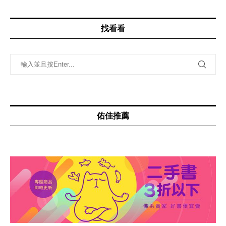
找看看
佑佳推薦