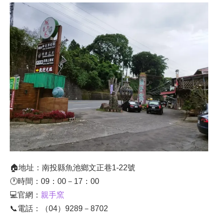
🏠地址：南投縣魚池鄉文正巷1-22號
🕐時間：09：00－17：00
💻官網：
親手窯
📞電話：（04）9289－8702