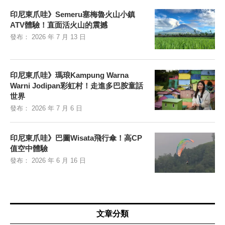
印尼東爪哇》Semeru塞梅魯火山小鎮
ATV體驗！直面活火山的震撼
發布：
2026 年 7 月 13 日
印尼東爪哇》瑪琅Kampung Warna
Warni Jodipan彩虹村！走進多巴胺童話
世界
發布：
2026 年 7 月 6 日
印尼東爪哇》巴圖Wisata飛行傘！高CP
值空中體驗
發布：
2026 年 6 月 16 日
文章分類