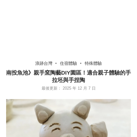
浪跡台灣
住宿體驗
特殊體驗
南投魚池》親手窯陶藝DIY園區！適合親子體驗的手
拉坯與手捏陶
最後更新：
2025 年 12 月 7 日