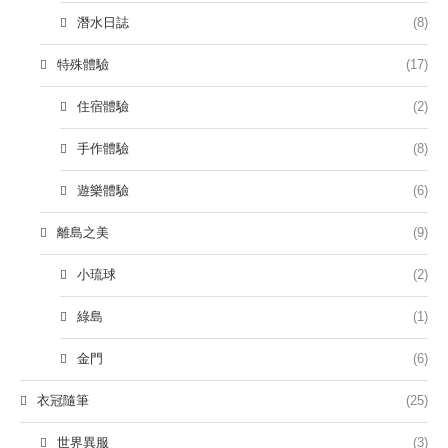
潛水日誌
(8)
特殊體驗
(17)
住宿體驗
(2)
手作體驗
(8)
遊樂體驗
(6)
離島之美
(9)
小琉球
(2)
綠島
(1)
金門
(6)
衣冠隨筆
(25)
世界異服
(3)