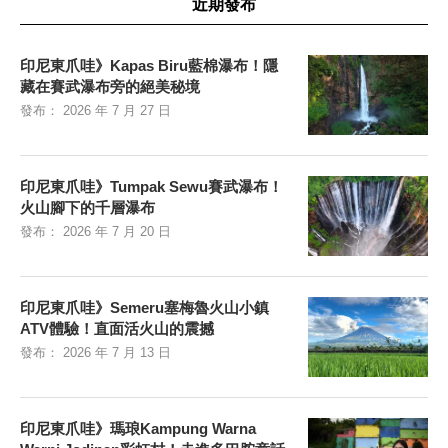
近期發布
印尼東爪哇》Kapas Biru藍棉瀑布！隱
藏在賽武瀑布旁的絕美秘境
發布：
2026 年 7 月 27 日
印尼東爪哇》Tumpak Sewu賽武瀑布！
火山腳下的千層瀑布
發布：
2026 年 7 月 20 日
印尼東爪哇》Semeru塞梅魯火山小鎮
ATV體驗！直面活火山的震撼
發布：
2026 年 7 月 13 日
印尼東爪哇》瑪琅Kampung Warna