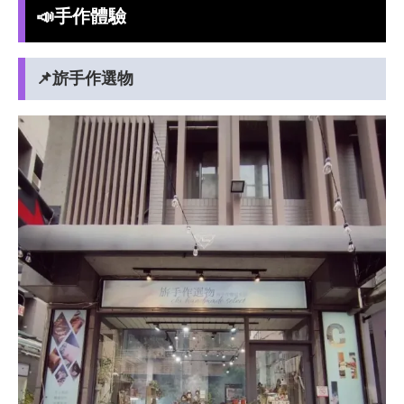
📣手作體驗
📌旂手作選物