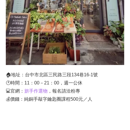
🏠地址：台中市北區三民路三段134巷16-1號
🕐時間：11：00－21：00，週一公休
💻官網：
旂手作選物
，報名請洽粉專
💰價錢：純銅手敲字鑰匙圈課程500元／人