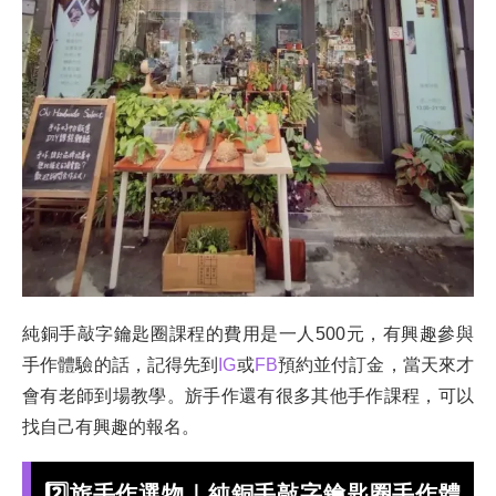
純銅手敲字鑰匙圈課程的費用是一人500元，有興趣參與
手作體驗的話，記得先到
IG
或
FB
預約並付訂金，當天來才
會有老師到場教學。旂手作還有很多其他手作課程，可以
找自己有興趣的報名。
2️⃣
旂手作選物
｜
純銅手敲字鑰匙圈手作體