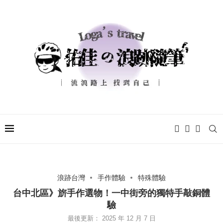
浪跡台灣
手作體驗
特殊體驗
台中北區》旂手作選物！一中街旁的獨特手敲銅體
驗
最後更新：
2025 年 12 月 7 日