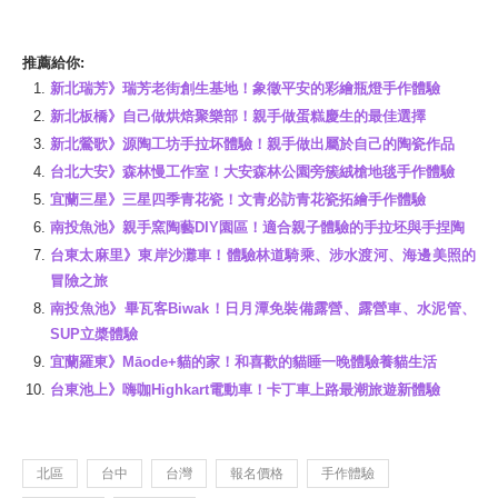
推薦給你:
新北瑞芳》瑞芳老街創生基地！象徵平安的彩繪瓶燈手作體驗
新北板橋》自己做烘焙聚樂部！親手做蛋糕慶生的最佳選擇
新北鶯歌》源陶工坊手拉坏體驗！親手做出屬於自己的陶瓷作品
台北大安》森林慢工作室！大安森林公園旁簇絨槍地毯手作體驗
宜蘭三星》三星四季青花瓷！文青必訪青花瓷拓繪手作體驗
南投魚池》親手窯陶藝DIY園區！適合親子體驗的手拉坯與手捏陶
台東太麻里》東岸沙灘車！體驗林道騎乘、涉水渡河、海邊美照的
冒險之旅
南投魚池》畢瓦客Biwak！日月潭免裝備露營、露營車、水泥管、
SUP立槳體驗
宜蘭羅東》Māode+貓的家！和喜歡的貓睡一晚體驗養貓生活
台東池上》嗨咖Highkart電動車！卡丁車上路最潮旅遊新體驗
北區
台中
台灣
報名價格
手作體驗