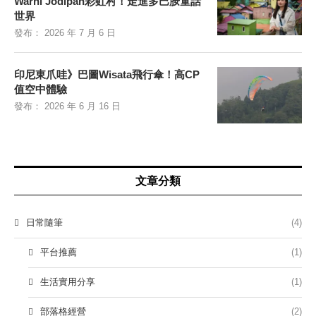
Warni Jodipan彩虹村！走進多巴胺童話
世界
發布：
2026 年 7 月 6 日
印尼東爪哇》巴圖Wisata飛行傘！高CP
值空中體驗
發布：
2026 年 6 月 16 日
文章分類
日常隨筆
(4)
平台推薦
(1)
生活實用分享
(1)
部落格經營
(2)