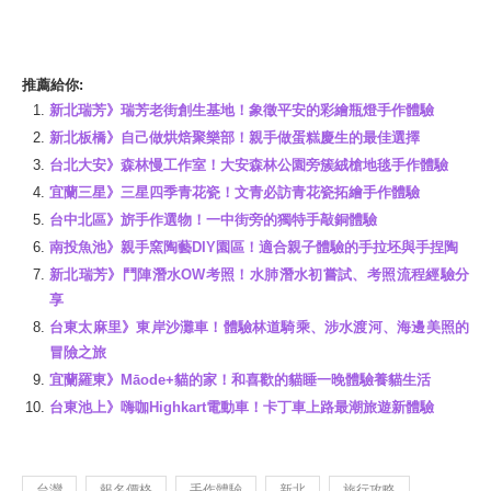
推薦給你:
新北瑞芳》瑞芳老街創生基地！象徵平安的彩繪瓶燈手作體驗
新北板橋》自己做烘焙聚樂部！親手做蛋糕慶生的最佳選擇
台北大安》森林慢工作室！大安森林公園旁簇絨槍地毯手作體驗
宜蘭三星》三星四季青花瓷！文青必訪青花瓷拓繪手作體驗
台中北區》旂手作選物！一中街旁的獨特手敲銅體驗
南投魚池》親手窯陶藝DIY園區！適合親子體驗的手拉坯與手捏陶
新北瑞芳》鬥陣潛水OW考照！水肺潛水初嘗試、考照流程經驗分
享
台東太麻里》東岸沙灘車！體驗林道騎乘、涉水渡河、海邊美照的
冒險之旅
宜蘭羅東》Māode+貓的家！和喜歡的貓睡一晚體驗養貓生活
台東池上》嗨咖Highkart電動車！卡丁車上路最潮旅遊新體驗
台灣
報名價格
手作體驗
新北
旅行攻略