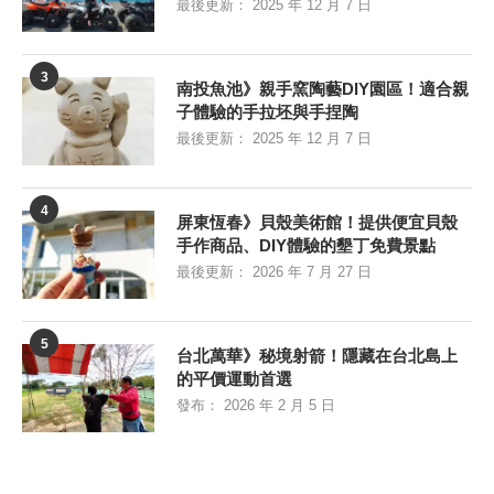
最後更新：
2025 年 12 月 7 日
3
南投魚池》親手窯陶藝DIY園區！適合親
子體驗的手拉坯與手捏陶
最後更新：
2025 年 12 月 7 日
4
屏東恆春》貝殼美術館！提供便宜貝殼
手作商品、DIY體驗的墾丁免費景點
最後更新：
2026 年 7 月 27 日
5
台北萬華》秘境射箭！隱藏在台北島上
的平價運動首選
發布：
2026 年 2 月 5 日