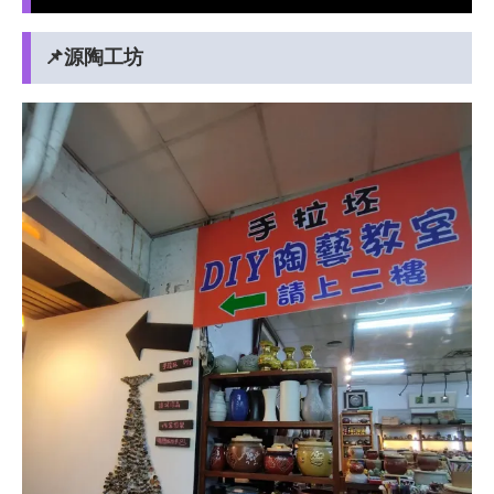
📌源陶工坊