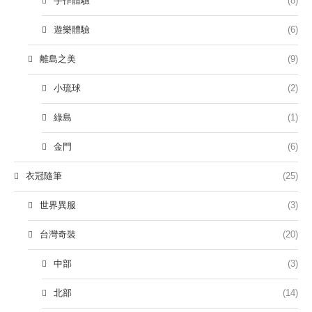
手作體驗
(8)
遊樂體驗
(6)
離島之美
(9)
小琉球
(2)
綠島
(1)
金門
(6)
衣冠隨筆
(25)
世界異服
(3)
台灣奇裝
(20)
中部
(3)
北部
(14)