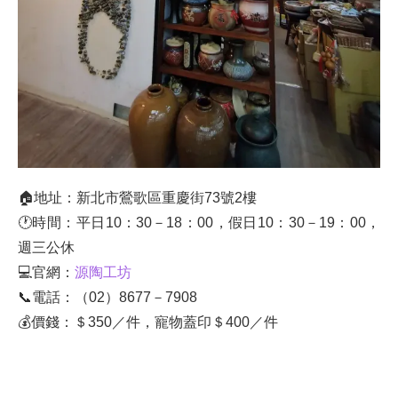
🏠地址：新北市鶯歌區重慶街73號2樓
🕐時間：平日10：30－18：00，假日10：30－19：00，
週三公休
💻官網：
源陶工坊
📞電話：（02）8677－7908
💰價錢：＄350／件，寵物蓋印＄400／件