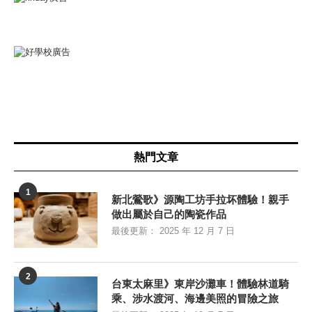
熱門文章
1
新北鶯歌》源陶工坊手拉坏體驗！親手
做出屬於自己的陶瓷作品
最後更新：
2025 年 12 月 7 日
2
台東太麻里》東岸沙灘車！體驗林道騎
乘、涉水渡河、海邊美照的冒險之旅