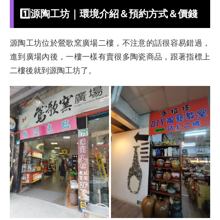
1️⃣
源陶工坊｜環境介紹＆預約方式＆價錢
源陶工坊位於鶯歌窯廣場二樓，不注意的話很容易錯過，
進到廣場內後，一樓一樣有賣很多陶瓷商品，跟著指標上
二樓後就到源陶工坊了。