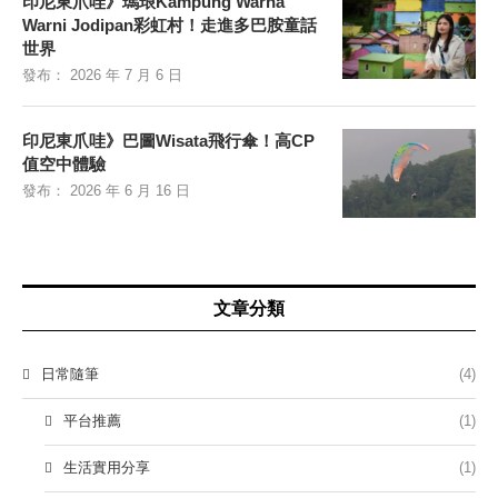
印尼東爪哇》瑪琅Kampung Warna
Warni Jodipan彩虹村！走進多巴胺童話
世界
發布：
2026 年 7 月 6 日
印尼東爪哇》巴圖Wisata飛行傘！高CP
值空中體驗
發布：
2026 年 6 月 16 日
文章分類
日常隨筆
(4)
平台推薦
(1)
生活實用分享
(1)