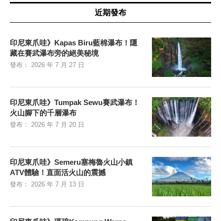
近期發布
印尼東爪哇》Kapas Biru藍棉瀑布！隱
藏在賽武瀑布旁的絕美秘境
發布：
2026 年 7 月 27 日
印尼東爪哇》Tumpak Sewu賽武瀑布！
火山腳下的千層瀑布
發布：
2026 年 7 月 20 日
印尼東爪哇》Semeru塞梅魯火山小鎮
ATV體驗！直面活火山的震撼
發布：
2026 年 7 月 13 日