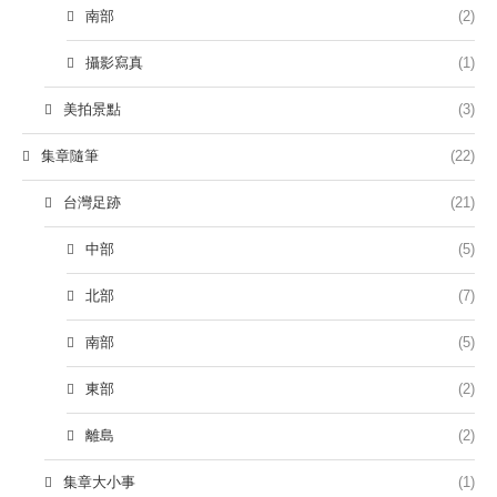
南部
(2)
攝影寫真
(1)
美拍景點
(3)
集章隨筆
(22)
台灣足跡
(21)
中部
(5)
北部
(7)
南部
(5)
東部
(2)
離島
(2)
集章大小事
(1)