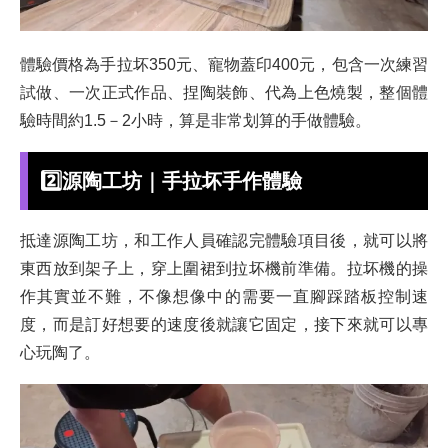
體驗價格為手拉坏350元、寵物蓋印400元，包含一次練習
試做、一次正式作品、捏陶裝飾、代為上色燒製，整個體
驗時間約1.5－2小時，算是非常划算的手做體驗。
2️⃣
源陶工坊｜手拉坏手作體驗
抵達源陶工坊，和工作人員確認完體驗項目後，就可以將
東西放到架子上，穿上圍裙到拉坏機前準備。拉坏機的操
作其實並不難，不像想像中的需要一直腳踩踏板控制速
度，而是訂好想要的速度後就讓它固定，接下來就可以專
心玩陶了。