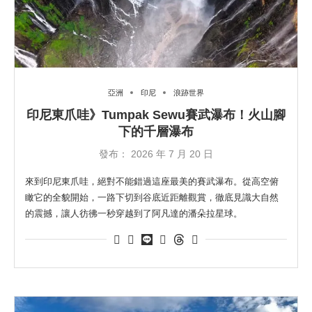
亞洲
印尼
浪跡世界
印尼東爪哇》Tumpak Sewu賽武瀑布！火山腳
下的千層瀑布
發布：
2026 年 7 月 20 日
來到印尼東爪哇，絕對不能錯過這座最美的賽武瀑布。從高空俯
瞰它的全貌開始，一路下切到谷底近距離觀賞，徹底見識大自然
的震撼，讓人彷彿一秒穿越到了阿凡達的潘朵拉星球。