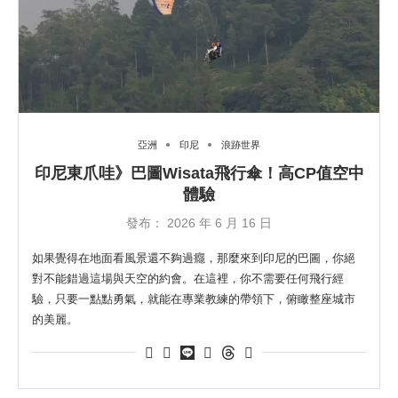
亞洲
印尼
浪跡世界
印尼東爪哇》巴圖Wisata飛行傘！高CP值空中
體驗
發布：
2026 年 6 月 16 日
如果覺得在地面看風景還不夠過癮，那麼來到印尼的巴圖，你絕
對不能錯過這場與天空的約會。在這裡，你不需要任何飛行經
驗，只要一點點勇氣，就能在專業教練的帶領下，俯瞰整座城市
的美麗。