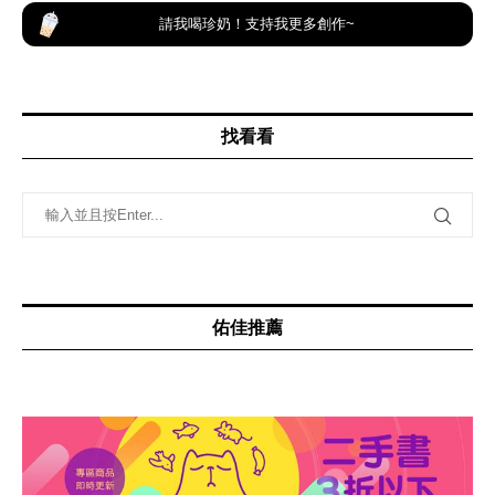
請我喝珍奶！支持我更多創作~
找看看
佑佳推薦