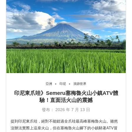
亞洲
印尼
浪跡世界
印尼東爪哇》Semeru塞梅魯火山小鎮ATV體
驗！直面活火山的震撼
發布：
2026 年 7 月 13 日
提到印尼東爪哇，絕對不能錯過全爪哇最高峰塞梅魯火山。雖然
沒辦法實際上這座火山，但在塞梅魯火山腳下的小鎮騎著ATV冒