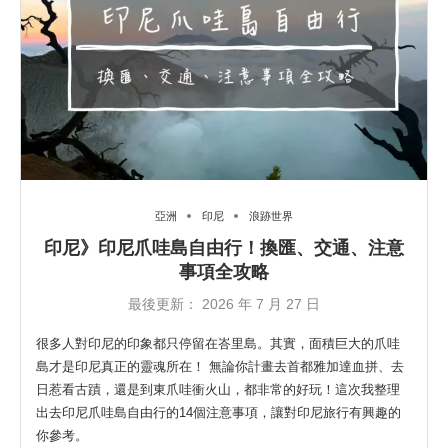
亞洲
印尼
浪跡世界
印尼》印尼爪哇島自由行！換匯、交通、注意
事項全攻略
最後更新：
2026 年 7 月 27 日
很多人對印尼的印象都只停留在峇里島。其實，面積巨大的爪哇
島才是印尼真正的靈魂所在！ 無論你計畫去首都雅加達血拼、去
日惹看古蹟，還是到東爪哇衝火山，都非常的好玩！這次我整理
出去印尼爪哇島自由行的14個注意事項，讓對印尼旅行有興趣的
你參考。