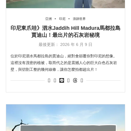
亞洲
印尼
浪跡世界
印尼東爪哇》泗水Jaddih Hill Madura馬都拉島
賈迪山！最出片的石灰岩秘境
最後更新：
2026 年 6 月 9 日
位於印尼泗水馬都拉島的賈迪山，絕對會顛覆你對印尼的想像。
這裡沒有茂密的植被，取而代之的是震撼人心的巨大白色石灰岩
壁，與切割工整的幾何線條，讓你怎麼拍都超出片！