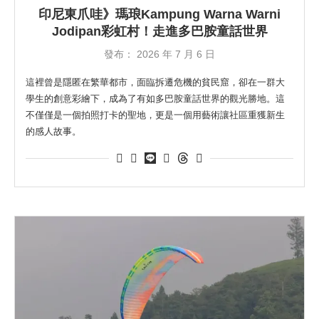
印尼東爪哇》瑪琅Kampung Warna Warni
Jodipan彩虹村！走進多巴胺童話世界
發布：
2026 年 7 月 6 日
這裡曾是隱匿在繁華都市，面臨拆遷危機的貧民窟，卻在一群大
學生的創意彩繪下，成為了有如多巴胺童話世界的觀光勝地。這
不僅僅是一個拍照打卡的聖地，更是一個用藝術讓社區重獲新生
的感人故事。