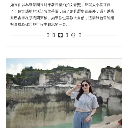
如果你以為來茶園只能穿著長裙拍拍文青照，那就太小看這裡
了！位於瑪琅的沃諾薩里茶園，除了別具歷史意義外，還可以搭
乘巴吉車在茶樹間穿梭。如果你也喜歡大自然，這場綠色冒險絕
對會成為你印尼行程中難忘的一頁。