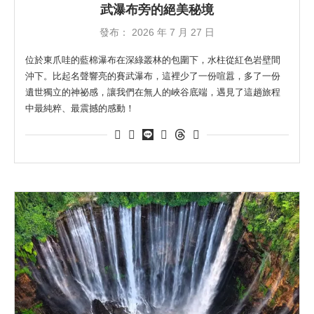
武瀑布旁的絕美秘境
發布：
2026 年 7 月 27 日
位於東爪哇的藍棉瀑布在深綠叢林的包圍下，水柱從紅色岩壁間
沖下。比起名聲響亮的賽武瀑布，這裡少了一份喧囂，多了一份
遺世獨立的神祕感，讓我們在無人的峽谷底端，遇見了這趟旅程
中最純粹、最震撼的感動！