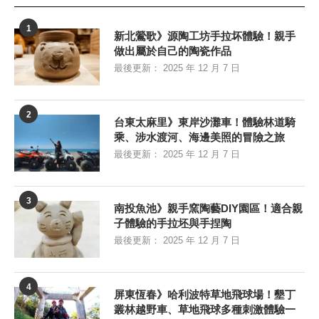
1
新北鶯歌》源陶工坊手拉坏體驗！親手
做出屬於自己的陶瓷作品
最後更新：
2025 年 12 月 7 日
2
台東太麻里》東岸沙灘車！體驗林道騎
乘、涉水渡河、海邊美照的冒險之旅
最後更新：
2025 年 12 月 7 日
3
南投魚池》親手窯陶藝DIY園區！適合親
子體驗的手拉坯與手捏陶
最後更新：
2025 年 12 月 7 日
4
屏東恆春》哈利波特草地飛球場！墾丁
叢林越野車、草地飛球多種刺激體驗一