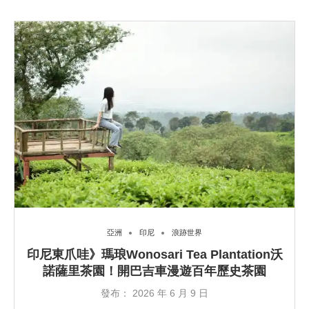
亞洲
印尼
浪跡世界
印尼東爪哇》瑪琅Wonosari Tea Plantation沃
諾薩里茶園！開巴吉車漫遊百年歷史茶園
發布：
2026 年 6 月 9 日