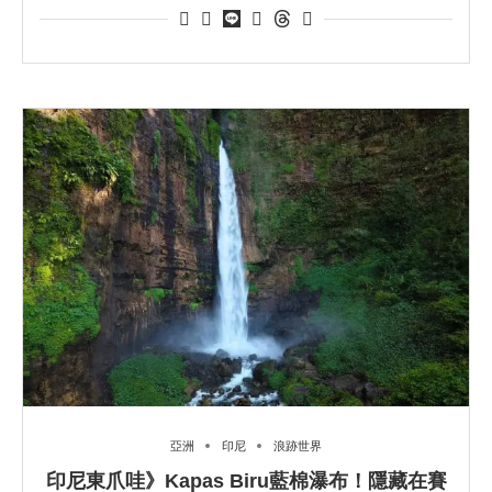
亞洲
印尼
浪跡世界
印尼東爪哇》Kapas Biru藍棉瀑布！隱藏在賽