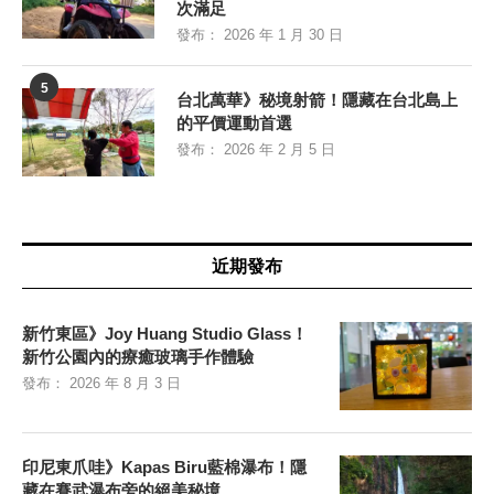
次滿足
發布：
2026 年 1 月 30 日
5
台北萬華》秘境射箭！隱藏在台北島上
的平價運動首選
發布：
2026 年 2 月 5 日
近期發布
新竹東區》Joy Huang Studio Glass！
新竹公園內的療癒玻璃手作體驗
發布：
2026 年 8 月 3 日
印尼東爪哇》Kapas Biru藍棉瀑布！隱
藏在賽武瀑布旁的絕美秘境