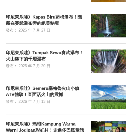
印尼東爪哇》Kapas Biru藍棉瀑布！隱
藏在賽武瀑布旁的絕美秘境
發布：
2026 年 7 月 27 日
印尼東爪哇》Tumpak Sewu賽武瀑布！
火山腳下的千層瀑布
發布：
2026 年 7 月 20 日
印尼東爪哇》Semeru塞梅魯火山小鎮
ATV體驗！直面活火山的震撼
發布：
2026 年 7 月 13 日
印尼東爪哇》瑪琅Kampung Warna
Warni Jodipan彩虹村！走進多巴胺童話