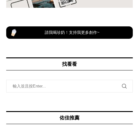
請我喝珍奶！支持我更多創作~
找看看
佑佳推薦