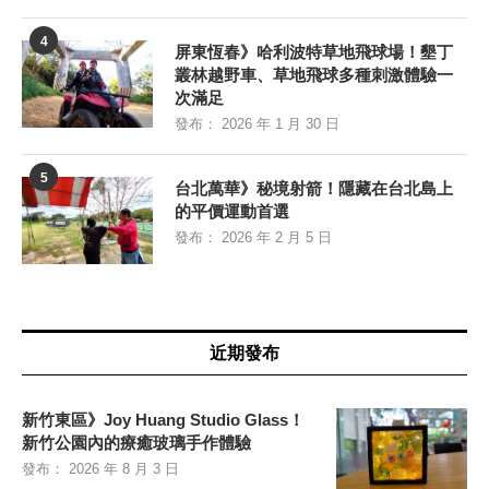
4
屏東恆春》哈利波特草地飛球場！墾丁
叢林越野車、草地飛球多種刺激體驗一
次滿足
發布：
2026 年 1 月 30 日
5
台北萬華》秘境射箭！隱藏在台北島上
的平價運動首選
發布：
2026 年 2 月 5 日
近期發布
新竹東區》Joy Huang Studio Glass！
新竹公園內的療癒玻璃手作體驗
發布：
2026 年 8 月 3 日