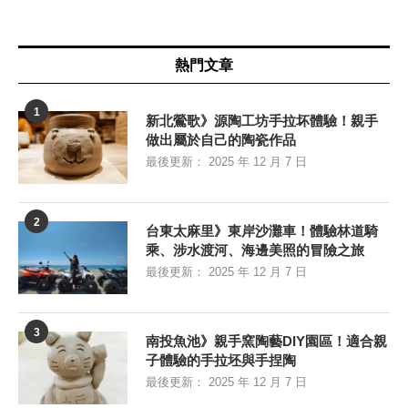
熱門文章
1
新北鶯歌》源陶工坊手拉坏體驗！親手
做出屬於自己的陶瓷作品
最後更新：
2025 年 12 月 7 日
2
台東太麻里》東岸沙灘車！體驗林道騎
乘、涉水渡河、海邊美照的冒險之旅
最後更新：
2025 年 12 月 7 日
3
南投魚池》親手窯陶藝DIY園區！適合親
子體驗的手拉坯與手捏陶
最後更新：
2025 年 12 月 7 日