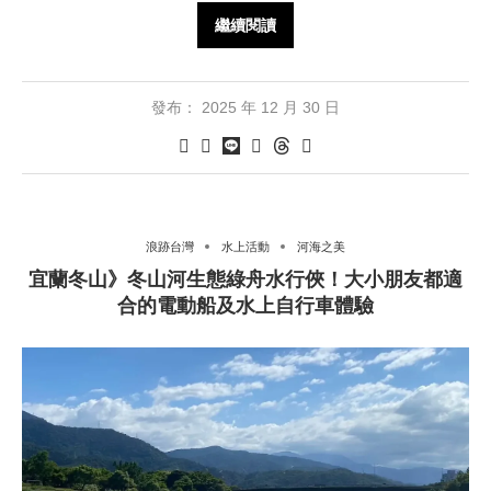
繼續閱讀
發布：
2025 年 12 月 30 日
浪跡台灣
水上活動
河海之美
宜蘭冬山》冬山河生態綠舟水行俠！大小朋友都適
合的電動船及水上自行車體驗