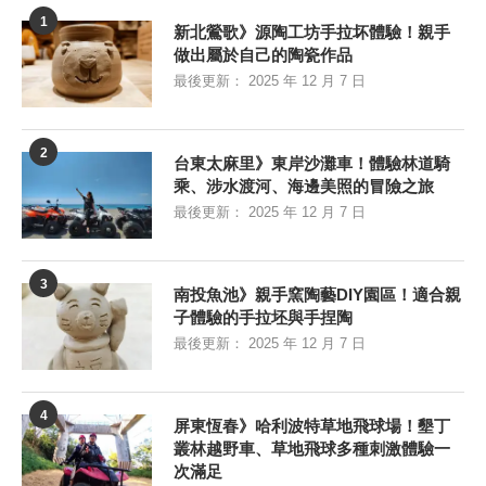
1
新北鶯歌》源陶工坊手拉坏體驗！親手
做出屬於自己的陶瓷作品
最後更新：
2025 年 12 月 7 日
2
台東太麻里》東岸沙灘車！體驗林道騎
乘、涉水渡河、海邊美照的冒險之旅
最後更新：
2025 年 12 月 7 日
3
南投魚池》親手窯陶藝DIY園區！適合親
子體驗的手拉坯與手捏陶
最後更新：
2025 年 12 月 7 日
4
屏東恆春》哈利波特草地飛球場！墾丁
叢林越野車、草地飛球多種刺激體驗一
次滿足