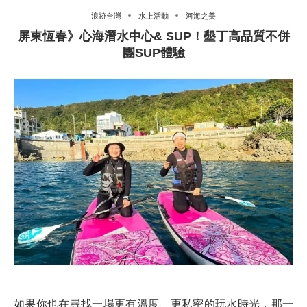
浪跡台灣
水上活動
河海之美
屏東恆春》心海潛水中心& SUP！墾丁高品質不併
團SUP體驗
如果你也在尋找一場更有溫度、更私密的玩水時光，那一