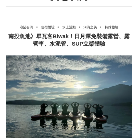
浪跡台灣
住宿體驗
水上活動
河海之美
特殊體驗
南投魚池》畢瓦客Biwak！日月潭免裝備露營、露
營車、水泥管、SUP立槳體驗