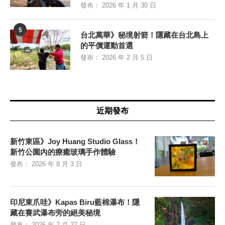
發布：
2026 年 1 月 30 日
5
台北萬華》秘境射箭！隱藏在台北島上
的平價運動首選
發布：
2026 年 2 月 5 日
近期發布
新竹東區》Joy Huang Studio Glass！
新竹公園內的療癒玻璃手作體驗
發布：
2026 年 8 月 3 日
印尼東爪哇》Kapas Biru藍棉瀑布！隱
藏在賽武瀑布旁的絕美秘境
發布：
2026 年 7 月 27 日