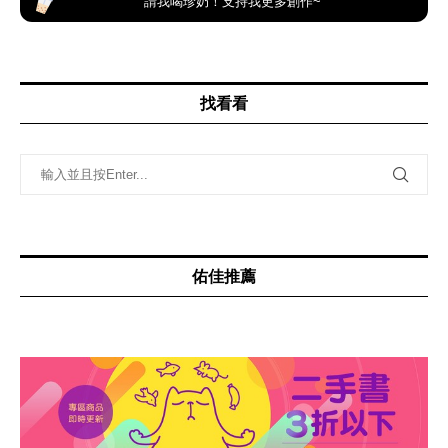
請我喝珍奶！支持我更多創作~
找看看
佑佳推薦