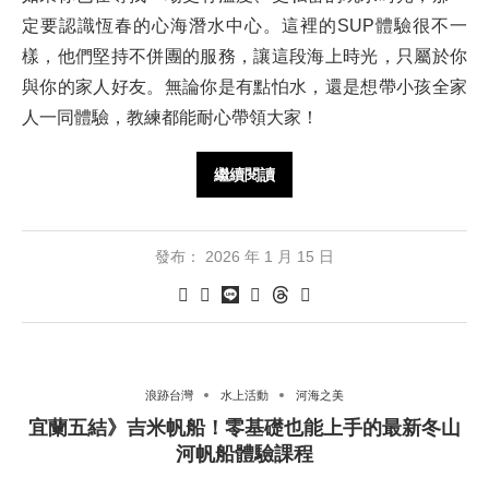
定要認識恆春的心海潛水中心。這裡的SUP體驗很不一
樣，他們堅持不併團的服務，讓這段海上時光，只屬於你
與你的家人好友。無論你是有點怕水，還是想帶小孩全家
人一同體驗，教練都能耐心帶領大家！
繼續閱讀
發布：
2026 年 1 月 15 日
浪跡台灣
水上活動
河海之美
宜蘭五結》吉米帆船！零基礎也能上手的最新冬山
河帆船體驗課程