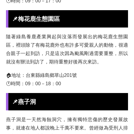
🕐時間：09：00－17：00
📌梅花鹿生態園區
隨著綠島養鹿產業興起與沒落而發展出的梅花鹿生態園
區，裡頭除了有梅花鹿外也有許多可愛親人的動物，很適
合親子一起到訪，只是這次因為颱風剛過需要重整，所以
就沒有辦法到訪了，期待重整好後再次來訪。
🏠地址：台東縣綠島鄉草山201號
🕐時間：09：00－18：00
📌燕子洞
燕子洞是一天然海蝕洞穴，擁有獨特悲傷的歷史發展故
事，就連在地人都說晚上千萬不要來。曾經做為受刑人排