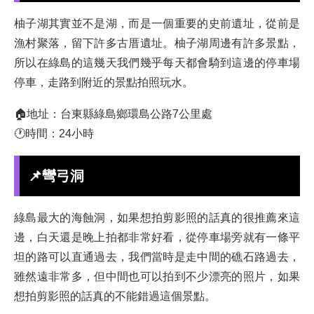
柚子湖其實並不是湖，而是一個重要的史前遺址，從前是
漁村聚落，留下許多古厝遺址。柚子湖周邊有許多景點，
所以在綠島的這幾天我們幾乎每天都會騎到這邊的停車場
停車，走路到附近的景點拍照玩水。
🏠地址：台東縣綠島鄉環島公路7公里處
🕐時間：24小時
📌彎弓洞
綠島最大的海蝕洞，如果想拍剪影照的話真的很推薦來這
邊，白天還是晚上拍都非常好看，從停車場旁就有一條平
坦的路可以直通過去，我們當時是走中間的礁石路過去，
雖然遠非常多，但中間也可以拍到不少漂亮的照片，如果
想拍剪影照的話真的不能錯過這個景點。