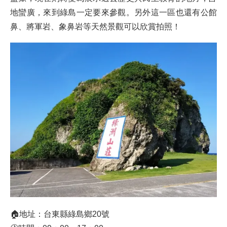
地蠻廣，來到綠島一定要來參觀。另外這一區也還有公館
鼻、將軍岩、象鼻岩等天然景觀可以欣賞拍照！
🏠地址：台東縣綠島鄉20號