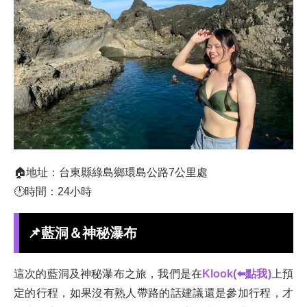
🏠地址：台東縣綠島鄉環島公路7公里處
🕐時間：24小時
📌
藍洞＆神秘瀑布
這次的藍洞及神秘瀑布之旅，我們是在
Klook
(⬅️點我)
上預
定的行程，如果沒有熟人帶路的話建議還是參加行程，才