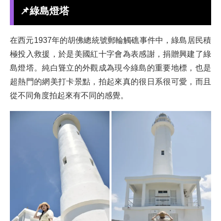
📌綠島燈塔
在西元1937年的胡佛總統號郵輪觸礁事件中，綠島居民積
極投入救援，於是美國紅十字會為表感謝，捐贈興建了綠
島燈塔。純白聳立的外觀成為現今綠島的重要地標，也是
超熱門的網美打卡景點，拍起來真的很日系很可愛，而且
從不同角度拍起來有不同的感覺。