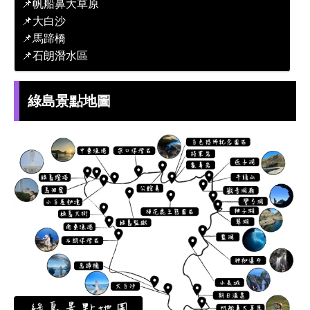
📌帆船鼻大草原
📌大白沙
📌馬蹄橋
📌石朗潛水區
綠島景點地圖