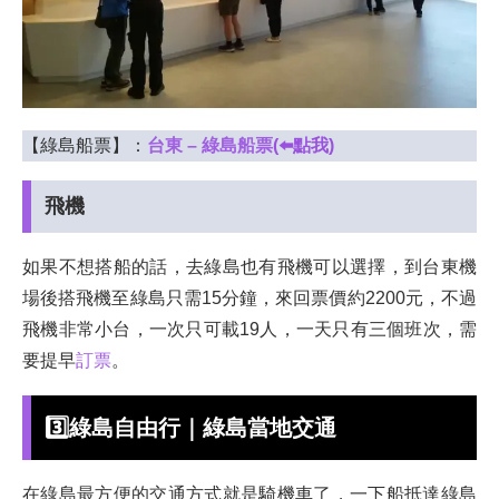
【綠島船票】：
台東 – 綠島船票
(⬅️點我)
飛機
如果不想搭船的話，去綠島也有飛機可以選擇，到台東機
場後搭飛機至綠島只需15分鐘，來回票價約2200元，不過
飛機非常小台，一次只可載19人，一天只有三個班次，需
要提早
訂
票
。
3️⃣
綠島自由行｜綠島當地交通
在綠島最方便的交通方式就是騎機車了，一下船抵達綠島