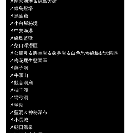
📌南寮漁港＆綠島大街
📌綠島燈塔
📌烏油窟
📌小白屋秘境
📌中寮漁港
📌綠島監獄
📌柴口浮潛區
📌公館鼻＆將軍岩＆象鼻岩＆白色恐怖綠島紀念園區
📌梅花鹿生態園區
📌燕子洞
📌牛頭山
📌觀音洞廟
📌柚子湖
📌彎弓洞
📌翠湖
📌藍洞＆神秘瀑布
📌小長城
📌朝日溫泉