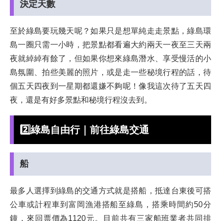
決定天數
至於綠島要玩幾天呢？如果只是想單純走走景點，綠島環
島一圈只需一小時，把景點都看遍大約兩天一夜至三天兩
夜就綽綽有餘了，但如果你想來綠島潛水、享受慢活的小
島氛圍、拍些美麗的照片，或是走一些秘境行程的話，待
個五天四夜到一星期都還嫌不夠呢！像我這次待了五天四
夜，還是有好多景點和秘境行程沒去到。
2️⃣
綠島自由行｜前往綠島交通
船
最多人選擇到綠島的交通方式就是搭船，抵達台東後可搭
公車或計程車到富岡漁港搭船至綠島，搭乘時間約50分
鐘，來回票價為1120元。目前共有三家船班業者共同排