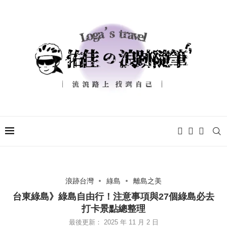
浪跡台灣
綠島
離島之美
台東綠島》綠島自由行！注意事項與27個綠島必去
打卡景點總整理
最後更新：
2025 年 11 月 2 日