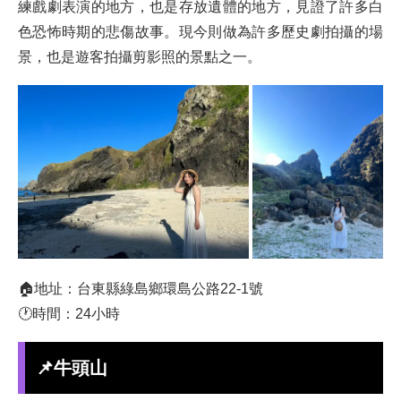
練戲劇表演的地方，也是存放遺體的地方，見證了許多白
色恐怖時期的悲傷故事。現今則做為許多歷史劇拍攝的場
景，也是遊客拍攝剪影照的景點之一。
🏠地址：台東縣綠島鄉環島公路22-1號
🕐時間：24小時
📌牛頭山