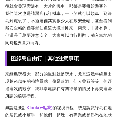
後就會發現旁邊有一大片的機車，那都是要租給遊客的。
我們這次也是請潛店代訂機車，一下船就可以領車，到綠
島到處玩了，不過這裡其實很少人在戴安全帽，甚至看到
戴安全帽的遊客就知道這大概才剛來一兩天，非常有趣，
但還是千萬要注意安全，大家可以自行斟酌，融入當地的
同時也要量力而為。
4️⃣
綠島自由行｜其他注意事項
來綠島玩很大一部分的重點就是玩水，尤其這幾年綠島出
現越來越多的秘境景點，像是藍洞、仙人疊石等等，但經
過這次的觀察，我非常建議在有嚮導帶的情況下再去這些
所謂的秘境行程。
無論是要訂
K
look
(⬅️點我)
的秘境行程，或是認識綠島在地
的居民或小幫手，和他們一起玩，有專業或是熟悉在地狀