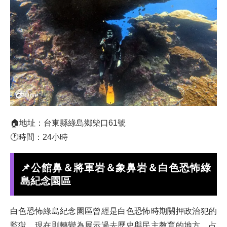
🏠地址：台東縣綠島鄉柴口61號
🕐時間：24小時
📌公館鼻＆將軍岩＆象鼻岩＆白色恐怖綠
島紀念園區
白色恐怖綠島紀念園區曾經是白色恐怖時期關押政治犯的
監獄，現在則轉變為展示過去歷史與民主教育的地方，占