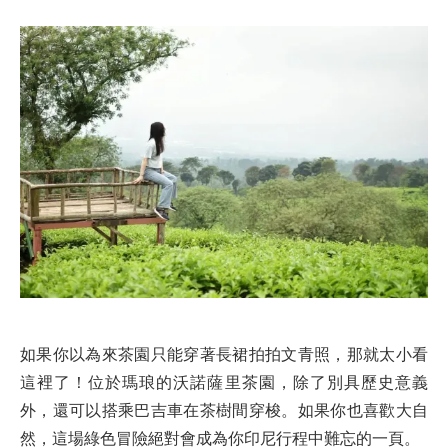
如果你以為來茶園只能穿著長裙拍拍文青照，那就太小看
這裡了！位於瑪琅的沃諾薩里茶園，除了別具歷史意義
外，還可以搭乘巴吉車在茶樹間穿梭。如果你也喜歡大自
然，這場綠色冒險絕對會成為你印尼行程中難忘的一頁。