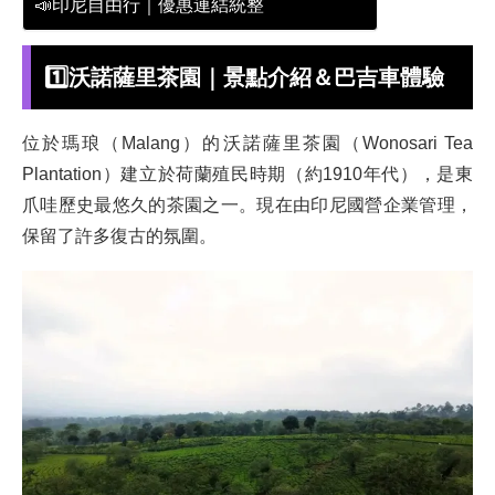
📣印尼自由行｜優惠連結統整
1️⃣
沃諾薩里茶園
｜景點介紹
＆巴吉車體驗
位於瑪琅（Malang）的沃諾薩里茶園（Wonosari Tea
Plantation）建立於荷蘭殖民時期（約1910年代），是東
爪哇歷史最悠久的茶園之一。現在由印尼國營企業管理，
保留了許多復古的氛圍。