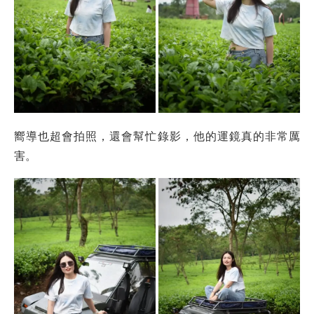
嚮導也超會拍照，還會幫忙錄影，他的運鏡真的非常厲
害。