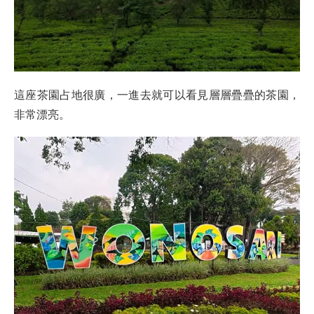
這座茶園占地很廣，一進去就可以看見層層疊疊的茶園，
非常漂亮。