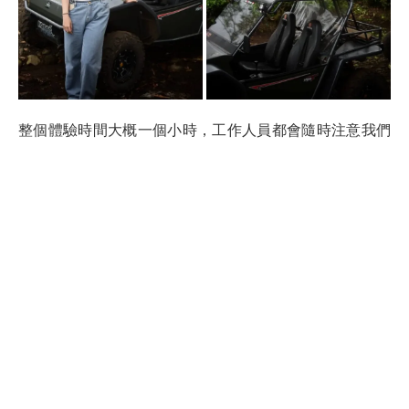
整個體驗時間大概一個小時，工作人員都會隨時注意我們
的狀況。結束後還可以買伴手禮，我們有試喝這裡的茶，
除了加太多糖外，其實非常好喝，所以我們就買了茶包回
去自己泡。
從原本想簡單走走，到最後開著巴吉車在茶樹間狂飆，旅
行的驚喜往往就在這些突如其來的決定裡。沃諾薩里茶園
不僅有荷蘭殖民時期的歷史底蘊，更有現代冒險的趣味，
這種新舊交織的體驗正是瑪琅最迷人的地方！如果想安排
一場印尼爪哇島自由行，歡迎看看我的另一篇文章
印尼》
印尼爪哇島自由行！換匯、交通、注意事項全攻略
。