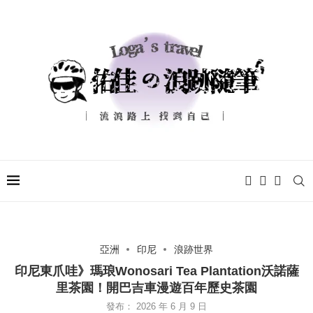
亞洲
印尼
浪跡世界
印尼東爪哇》瑪琅Wonosari Tea Plantation沃諾薩
里茶園！開巴吉車漫遊百年歷史茶園
發布：
2026 年 6 月 9 日